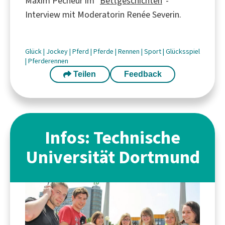
Maxim Pecheur im "
Bettgeschichten
"-
Interview mit Moderatorin Renée Severin.
Glück
|
Jockey
|
Pferd
|
Pferde
|
Rennen
|
Sport
|
Glücksspiel
|
Pferderennen
Teilen
Feedback
Infos: Technische
Universität Dortmund