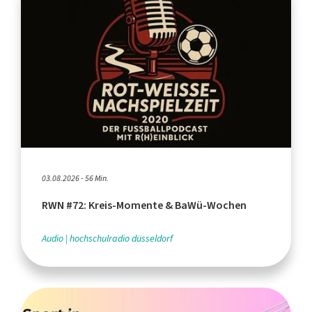
03.08.2026 - 56 Min.
RWN #72: Kreis-Momente & BaWü-Wochen
Audio
hochschulradio düsseldorf