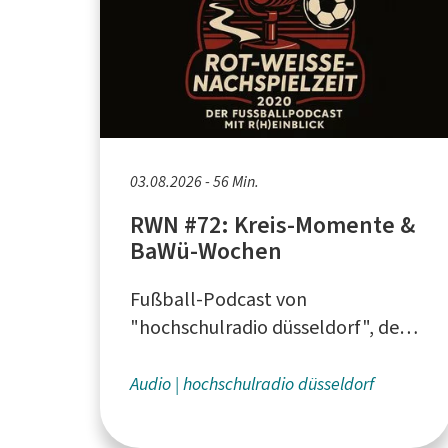
03.08.2026 - 56 Min.
RWN #72: Kreis-Momente &
BaWü-Wochen
Fußball-Podcast von
"hochschulradio düsseldorf", dem
Campusradio für die Düsseldorfer
Hochschulen
Audio
hochschulradio düsseldorf