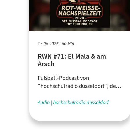
17.06.2026 - 60 Min.
RWN #71: El Mala & am
Arsch
Fußball-Podcast von
"hochschulradio düsseldorf", dem
Campusradio für die Düsseldorfer
Hochschulen
Audio
hochschulradio düsseldorf