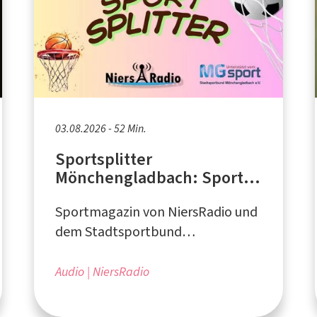
03.08.2026 - 52 Min.
Sportsplitter
Mönchengladbach: Sport
im Park 2026 in
Sportmagazin von NiersRadio und
Mönchengladbach
dem Stadtsportbund
Mönchengladbach
Audio
NiersRadio