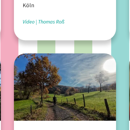
Köln
Video
Thomas Roß