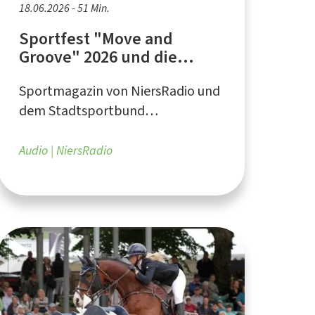
18.06.2026 - 51 Min.
Sportfest "Move and
Groove" 2026 und die
Selbsthilfegruppe "Empty
Sportmagazin von NiersRadio und
Stands"
dem Stadtsportbund
Mönchengladbach
Audio
NiersRadio