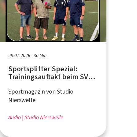
28.07.2026 - 30 Min.
Sportsplitter Spezial:
Trainingsauftakt beim SV
Schelsen mit dem neuen
Sportmagazin von Studio
Trainer Frank Wachmeister
Nierswelle
Audio
Studio Nierswelle