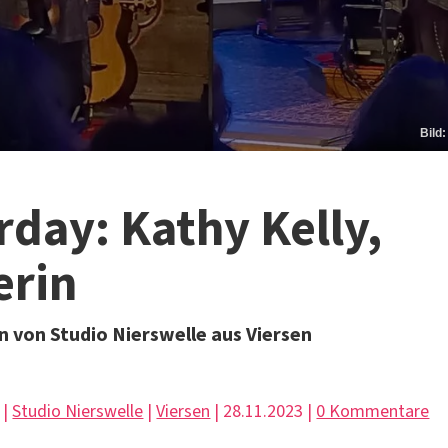
Bild
rday: Kathy Kelly,
erin
 von Studio Nierswelle aus Viersen
 |
Studio Nierswelle
|
Viersen
| 28.11.2023 |
0 Kommentare