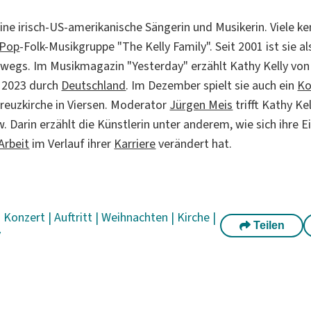
eine irisch-US-amerikanische Sängerin und Musikerin. Viele k
Pop
-Folk-Musikgruppe "The Kelly Family". Seit 2001 ist sie al
rwegs. Im Musikmagazin "Yesterday" erzählt Kathy Kelly von 
 2023 durch
Deutschland
. Im Dezember spielt sie auch ein
Ko
reuzkirche in Viersen. Moderator
Jürgen Meis
trifft Kathy Ke
. Darin erzählt die Künstlerin unter anderem, wie sich ihre E
Arbeit
im Verlauf ihrer
Karriere
verändert hat.
|
Konzert
|
Auftritt
|
Weihnachten
|
Kirche
|
Teilen
y