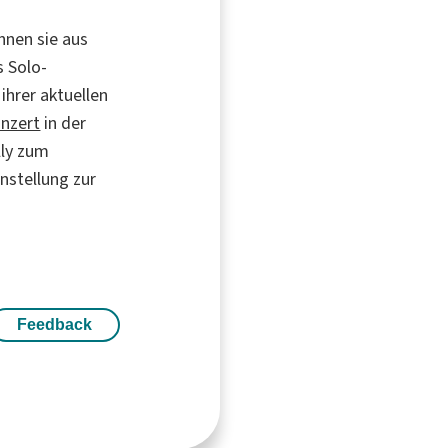
ennen sie aus
s Solo-
ihrer aktuellen
nzert
in der
lly zum
instellung zur
Feedback