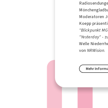
Radiosendungen
Mönchengladbac
Moderatoren J
Koepp präsent
"Blickpunkt MG
"Yesterday"
- z
Welle Niederrh
von
NRWision
.
Mehr Inform