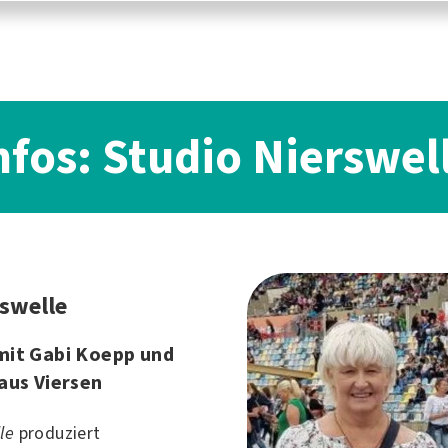
nfos: Studio Nierswel
rswelle
mit Gabi Koepp und
aus Viersen
le
produziert