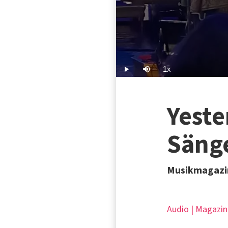
1x
Play
Mute
Playback
Rate
Yeste
Säng
Musikmagazin
Audio | Magazin