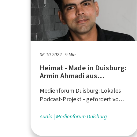
06.10.2022 - 9 Min.
Heimat - Made in Duisburg:
Armin Ahmadi aus
Afghanistan
Medienforum Duisburg: Lokales
Podcast-Projekt - gefördert vom
Ministerium für Heimat,
Kommunales, Bau und
Audio
Medienforum Duisburg
Gleichstellung des Landes NRW