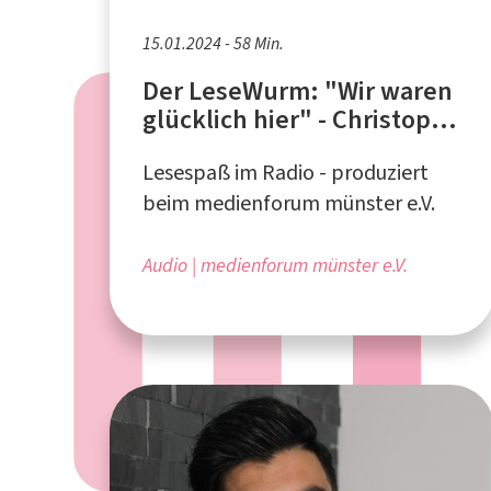
15.01.2024 - 58 Min.
Der LeseWurm: "Wir waren
glücklich hier" - Christoph
Reuter, neue Krimis
Lesespaß im Radio - produziert
beim medienforum münster e.V.
Audio
medienforum münster e.V.