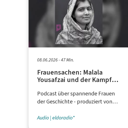
08.06.2026 - 47 Min.
Frauensachen: Malala
Yousafzai und der Kampf
um Bildung
Podcast über spannende Frauen
der Geschichte - produziert von
eldoradio*, dem Campusradio an
der TU Dortmund
Audio
eldoradio*