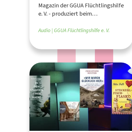
Magazin der GGUA Flüchtlingshilfe
e. V. - produziert beim
medienforum münster e. V.
Audio
GGUA Flüchtlingshilfe e. V.