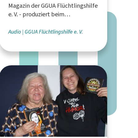
Magazin der GGUA Flüchtlingshilfe
Flüchtlingsarbeit
e. V. - produziert beim
medienforum münster e. V.
Audio
GGUA Flüchtlingshilfe e. V.