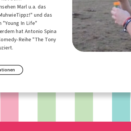
nsehen Marl u.a. das
MuhwieTippz!" und das
"Young In Life"
erdem hat Antonio Spina
 Comedy-Reihe "The Tony
ziert.
ationen