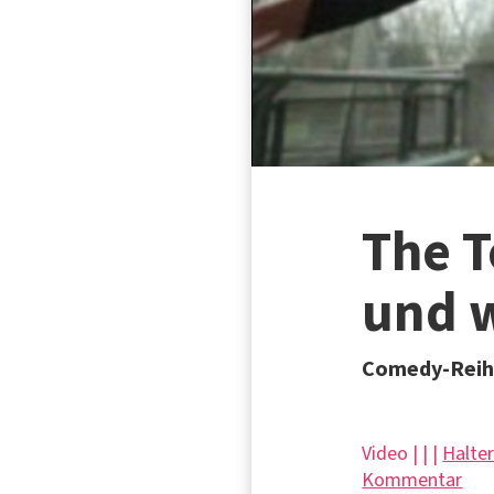
The T
und 
Comedy-Reihe
Video | |
|
Halte
Kommentar