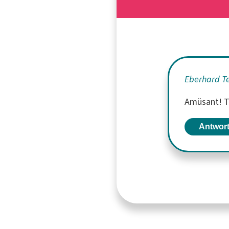
Eberhard T
Amüsant! T
Antwor