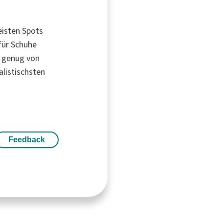
eisten Spots
für Schuhe
t genug von
alistischsten
Feedback