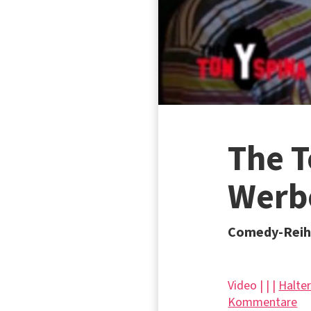
The T
Werb
Comedy-Reihe
Video | |
|
Halte
Kommentare