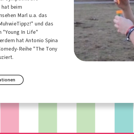
 hat beim
nsehen Marl u.a. das
MuhwieTippz!" und das
"Young In Life"
erdem hat Antonio Spina
 Comedy-Reihe "The Tony
ziert.
ationen