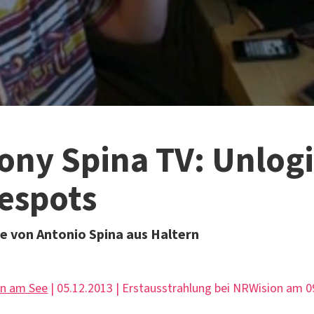
ony Spina TV: Unlog
espots
 von Antonio Spina aus Haltern
rn am See
| 05.12.2013 | Erstausstrahlung bei NRWision am 0