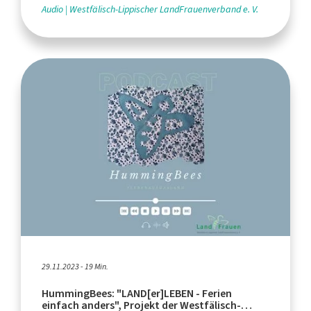
Audio
Westfälisch-Lippischer LandFrauenverband e. V.
29.11.2023 - 19 Min.
HummingBees: "LAND[er]LEBEN - Ferien
einfach anders", Projekt der Westfälisch-