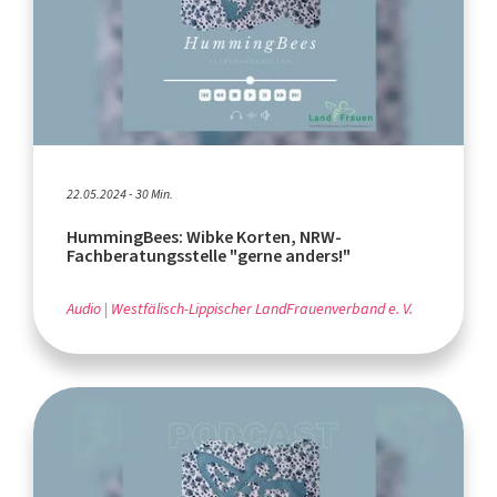
22.05.2024 - 30 Min.
HummingBees: Wibke Korten, NRW-
Fachberatungsstelle "gerne anders!"
Audio
Westfälisch-Lippischer LandFrauenverband e. V.