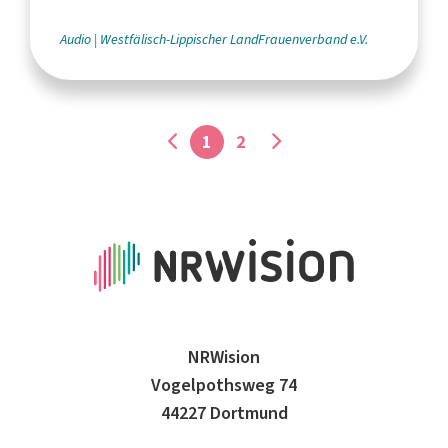
Lippischen Landjugend
Audio
Westfälisch-Lippischer LandFrauenverband e.V.
1
2
NRWision
Vogelpothsweg 74
44227 Dortmund