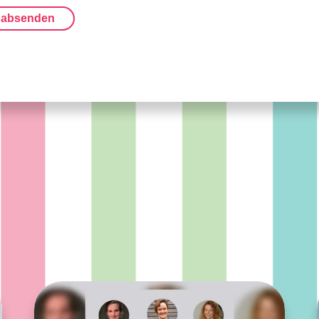
 absenden