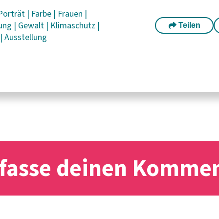
Porträt
|
Farbe
|
Frauen
|
gung
|
Gewalt
|
Klimaschutz
|
Teilen
g
|
Ausstellung
fasse deinen Komme