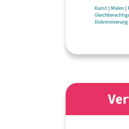
Kunst
|
Malen
|
Gleichberechti
Diskriminierun
Ver