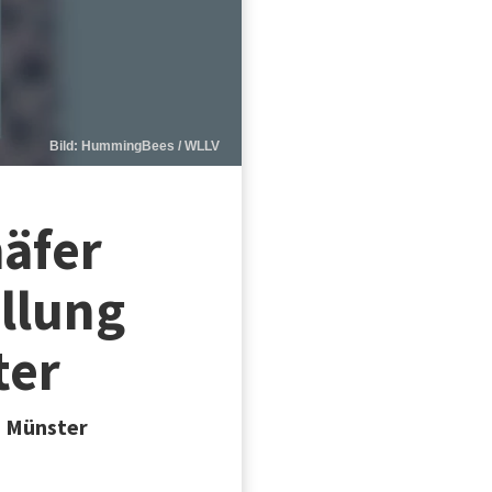
Bild: HummingBees / WLLV
äfer
ellung
ter
n Münster