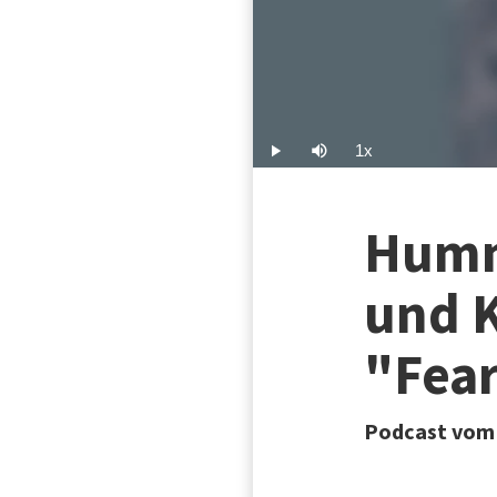
1x
Play
Mute
Playback
Rate
Humm
und K
"Fea
Podcast vom 