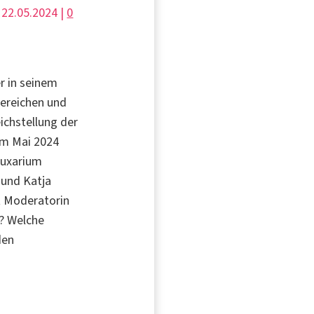
 22.05.2024 |
0
er in seinem
bereichen und
ichstellung der
m Mai 2024
Huxarium
 und Katja
t Moderatorin
t? Welche
den