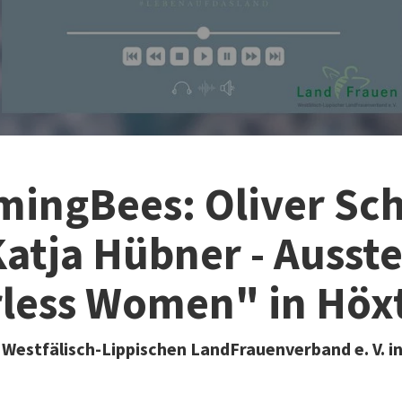
ingBees: Oliver Sch
atja Hübner - Ausst
rless Women" in Höx
Westfälisch-Lippischen LandFrauenverband e. V. i