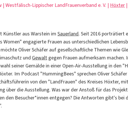
w | Westfälisch-Lippischer LandFrauenverband e. V. |
Höxter
|
st Künstler aus Warstein im
Sauerland
. Seit 2016 porträtiert 
ss Women" engagierte Frauen aus unterschiedlichen Lebens
möchte Oliver Schäfer auf gesellschaftliche Themen wie Gle
Klimaschutz und
Gewalt
gegen Frauen aufmerksam machen. I
ahl seiner Gemälde in einer Open-Air-Ausstellung in den "
Höxter. Im Podcast "HummingBees" sprechen Oliver Schäfer
chäftsführerin von den "LandFrauen" des Kreises Höxter, mi
ing über die Ausstellung. Was war der Anstoß für das Projek
en den Besucher*innen entgegen? Die Antworten gibt's bei 
.