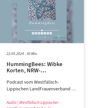
22.05.2024 - 30 Min.
HummingBees: Wibke
Korten, NRW-
Fachberatungsstelle
Podcast vom Westfälisch-
"gerne anders!"
Lippischen LandFrauenverband e.
V. in Münster
Audio
Westfälisch-Lippischer