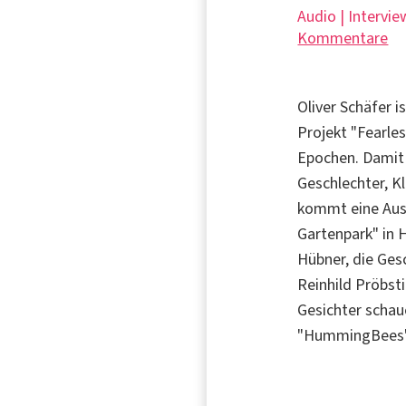
Audio | Intervie
Kommentare
Oliver Schäfer i
Projekt "Fearle
Epochen. Damit 
Geschlechter, 
kommt eine Ausw
Gartenpark" in 
Hübner, die Ges
Reinhild Pröbst
Gesichter schau
"HummingBees"