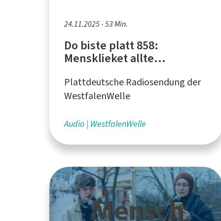
24.11.2025 - 53 Min.
Do biste platt 858:
Mensklieket allte
menskliek (Menschliches
Plattdeutsche Radiosendung der
allzu menschlich)
WestfalenWelle
Audio
WestfalenWelle