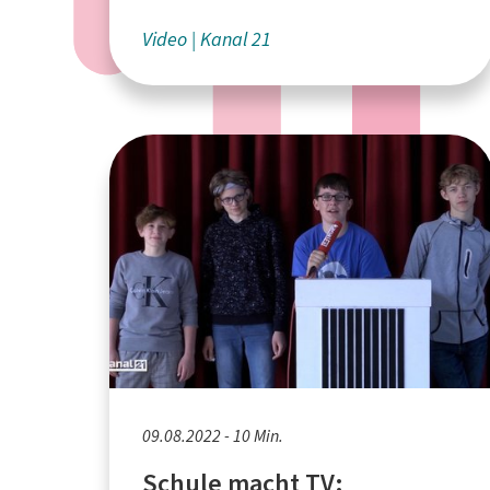
Waldhof in Bielefeld - präsentiert
von Kanal 21
Video
Kanal 21
09.08.2022 - 10 Min.
Schule macht TV: