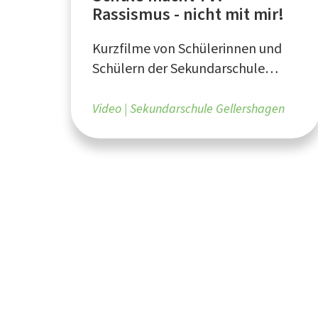
Rassismus - nicht mit mir!
Kurzfilme von Schülerinnen und
Schülern der Sekundarschule
Gellershagen in Bielefeld -
präsentiert von Kanal 21
Video
Sekundarschule Gellershagen