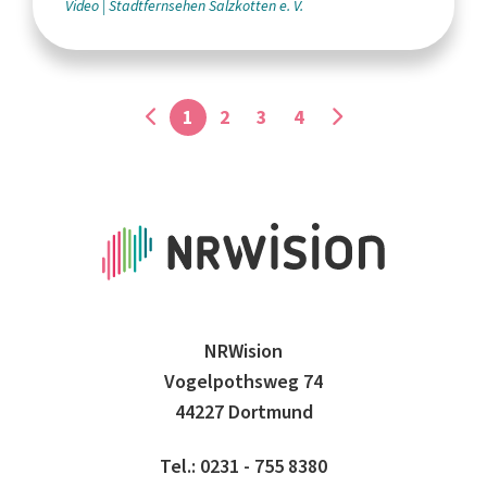
Video
Stadtfernsehen Salzkotten e. V.
1
2
3
4
NRWision
Vogelpothsweg 74
44227 Dortmund
Tel.: 0231 - 755 8380