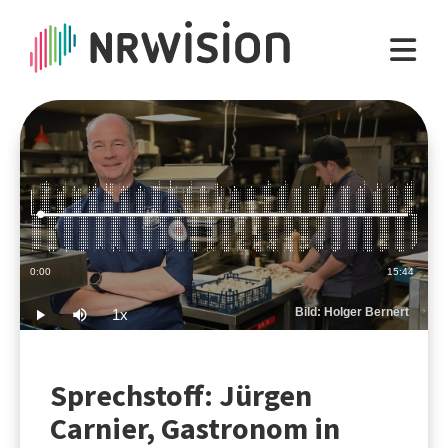
Loaded
:
1.06%
Current
0:00
Duration
15:44
Time
Bild: Holger Bernert
1x
Play
Mute
Playback
Rate
Sprechstoff: Jürgen
Carnier, Gastronom in