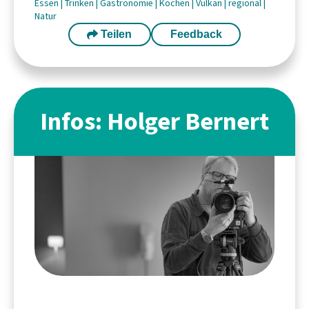
Essen
|
Trinken
|
Gastronomie
|
Kochen
|
Vulkan
|
regional
|
Natur
Teilen
Feedback
Infos: Holger Bernert