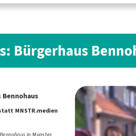
os: Bürgerhaus Benno
s Bennohaus
statt MNSTR.medien
 Bennohaus
in Münster