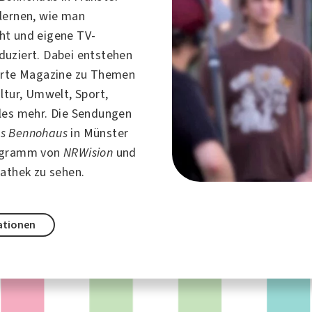
lernen, wie man
ht und eigene TV-
uziert. Dabei entstehen
erte Magazine zu Themen
ltur, Umwelt, Sport,
les mehr. Die Sendungen
s Bennohaus
in
Münster
ogramm von
NRWision
und
iathek zu sehen.
ationen