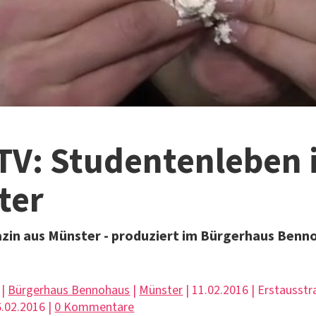
TV: Studentenleben 
ter
zin aus Münster - produziert im Bürgerhaus Benn
 |
Bürgerhaus Bennohaus
|
Münster
| 11.02.2016 | Erstausstr
.02.2016 |
0 Kommentare