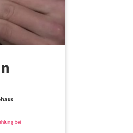
in
ohaus
ahlung bei