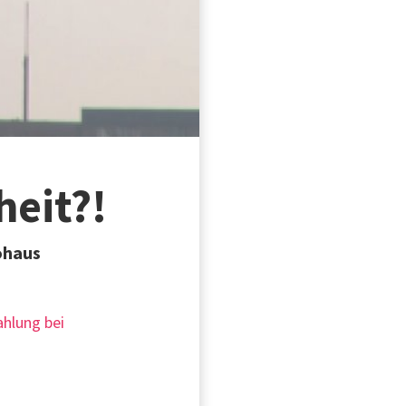
heit?!
ohaus
ahlung bei