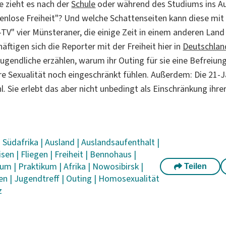
e zieht es nach der
Schule
oder während des Studiums ins Au
zenlose Freiheit"? Und welche Schattenseiten kann diese mit 
-TV" vier Münsteraner, die einige Zeit in einem anderen Land
ftigen sich die Reporter mit der Freiheit hier in
Deutschlan
gendliche erzählen, warum ihr Outing für sie eine Befreiu
ihre Sexualität noch eingeschränkt fühlen. Außerdem: Die 21-
hl. Sie erlebt das aber nicht unbedingt als Einschränkung ihrer
|
Südafrika
|
Ausland
|
Auslandsaufenthalt
|
isen
|
Fliegen
|
Freiheit
|
Bennohaus
|
ium
|
Praktikum
|
Afrika
|
Nowosibirsk
|
Teilen
ien
|
Jugendtreff
|
Outing
|
Homosexualität
z