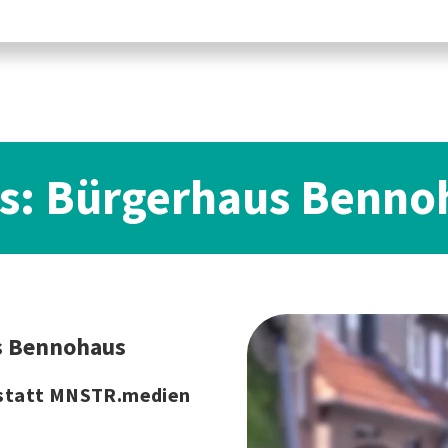
os: Bürgerhaus Benno
s Bennohaus
statt MNSTR.medien