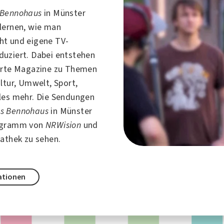
 Bennohaus
in Münster
lernen, wie man
ht und eigene TV-
uziert. Dabei entstehen
erte Magazine zu Themen
ltur, Umwelt, Sport,
les mehr. Die Sendungen
s Bennohaus
in
Münster
ogramm von
NRWision
und
iathek zu sehen.
ationen