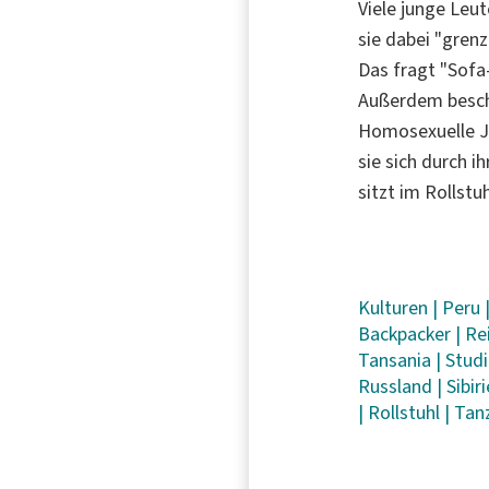
Viele junge Leut
sie dabei "gren
Das fragt "Sofa
Außerdem beschä
Homosexuelle Ju
sie sich durch 
sitzt im Rollstu
Kulturen
|
Peru
Backpacker
|
Re
Tansania
|
Stud
Russland
|
Sibir
|
Rollstuhl
|
Tan