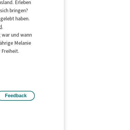
sland. Erleben
sich bringen?
 gelebt haben.
d
.
ng war und wann
Jährige Melanie
 Freiheit.
Feedback