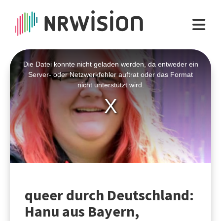
Die Datei konnte nicht geladen werden, da entweder ein
This
Server- oder Netzwerkfehler auftrat oder das Format
is
nicht unterstützt wird.
a
modal
window.
queer durch Deutschland:
Hanu aus Bayern,