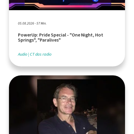
05.08.2026 - 57 Min.
PowerUp: Pride Special - "One Night, Hot
Springs", "Paralives"
Audio
CT das radio