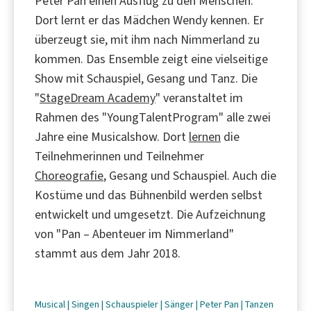
Peter Pan einen Ausflug zu den Menschen.
Dort lernt er das Mädchen Wendy kennen. Er
überzeugt sie, mit ihm nach Nimmerland zu
kommen. Das Ensemble zeigt eine vielseitige
Show mit Schauspiel, Gesang und Tanz. Die
"
StageDream Academy
" veranstaltet im
Rahmen des "YoungTalentProgram" alle zwei
Jahre eine Musicalshow. Dort
lernen
die
Teilnehmerinnen und Teilnehmer
Choreografie
, Gesang und Schauspiel. Auch die
Kostüme und das Bühnenbild werden selbst
entwickelt und umgesetzt. Die Aufzeichnung
von "Pan – Abenteuer im Nimmerland"
stammt aus dem Jahr 2018.
Musical
|
Singen
|
Schauspieler
|
Sänger
|
Peter Pan
|
Tanzen