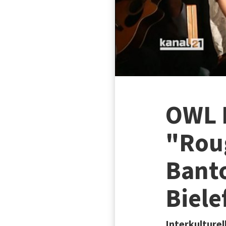
OWL I
"Rou
Banto
Biele
Interkulture