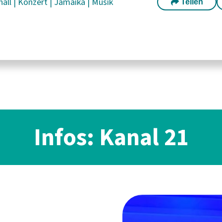
hall
|
Konzert
|
Jamaika
|
Musik
Teilen
Infos: Kanal 21