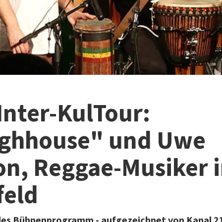
nter-KulTour:
ghhouse" und Uwe
n, Reggae-Musiker 
feld
lles Bühnenprogramm - aufgezeichnet von Kanal 21 