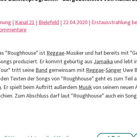
hnung |
Kanal 21
|
Bielefeld
| 22.04.2020 | Erstausstrahlung 
Kommentare
ias "Roughhouse" ist
Reggae
-Musiker und hat bereits mit "
Songs produziert. Er kommt gebürtig aus
Jamaika
und lebt i
our" tritt seine
Band
gemeinsam mit
Reggae
-
Sänger
Uwe B
In den Texten der Songs von "Roughhouse" geht es zum Teil 
a
. Er spielt beim Auftritt außerdem
Musik
von seinem neuen 
chien. Zum Abschluss darf laut "Roughhouse" auch ein Son