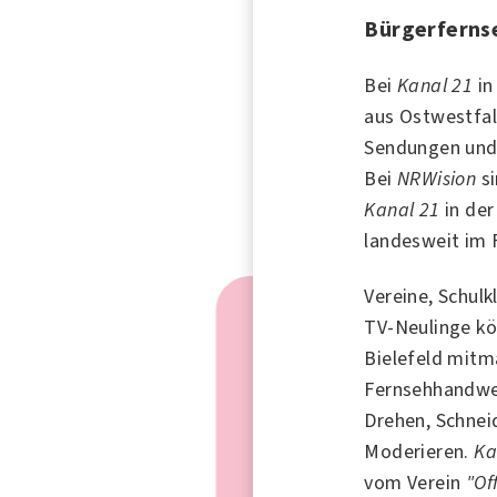
Bürgerfernse
Bei
Kanal 21
i
aus Ostwestfal
Sendungen und 
Bei
NRWision
si
Kanal 21
in der
landesweit im 
Vereine, Schulk
TV-Neulinge k
Bielefeld mitm
Fernsehhandwer
Drehen, Schnei
Moderieren.
Ka
vom Verein
"Of