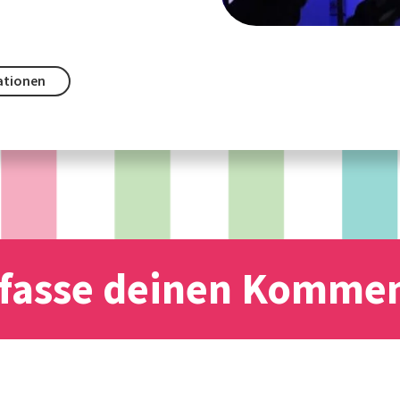
ationen
fasse deinen Komme