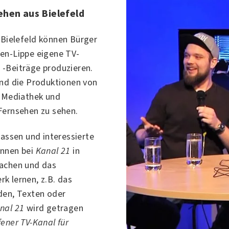
hen aus Bielefeld
n
Bielefeld
können Bürger
en-Lippe eigene TV-
-Beiträge produzieren.
nd die Produktionen von
 Mediathek und
Fernsehen zu sehen.
lassen und interessierte
önnen bei
Kanal 21
in
achen und das
k lernen, z.B. das
den, Texten oder
nal 21
wird getragen
fener TV-Kanal für