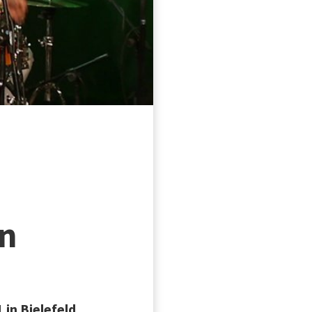
in
in Bielefeld