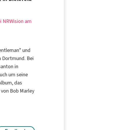
bei NRWision am
Gentleman" und
n Dortmund. Bei
anton in
auch um seine
Album, das
g von Bob Marley