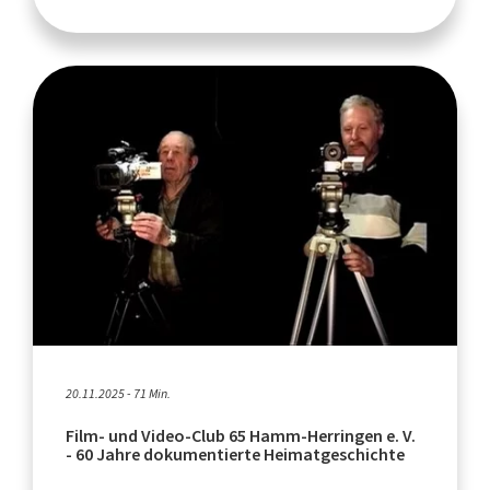
20.11.2025 - 71 Min.
Film- und Video-Club 65 Hamm-Herringen e. V.
- 60 Jahre dokumentierte Heimatgeschichte