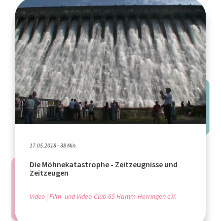
17.05.2018 - 38 Min.
Die Möhnekatastrophe - Zeitzeugnisse und
Zeitzeugen
Video
Film- und Video-Club 65 Hamm-Herringen e.V.