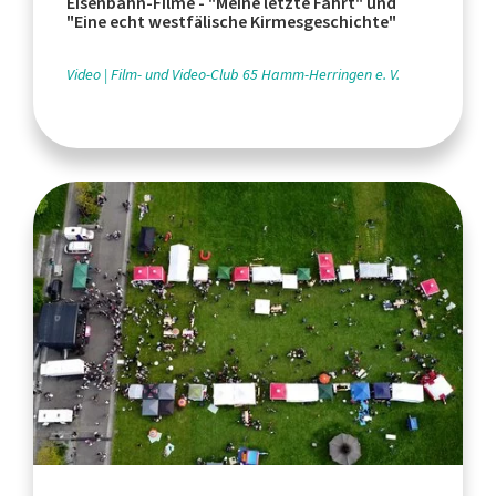
Eisenbahn-Filme - "Meine letzte Fahrt" und
"Eine echt westfälische Kirmesgeschichte"
Video
Film- und Video-Club 65 Hamm-Herringen e. V.