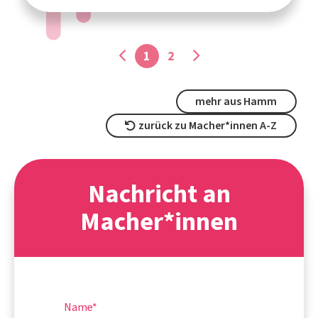
1
2
mehr aus Hamm
zurück zu Macher*innen A-Z
Nachricht an
Macher*innen
Name
*