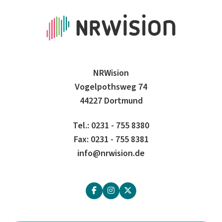
NRWision
Vogelpothsweg 74
44227 Dortmund
Tel.: 0231 - 755 8380
Fax: 0231 - 755 8381
info@nrwision.de