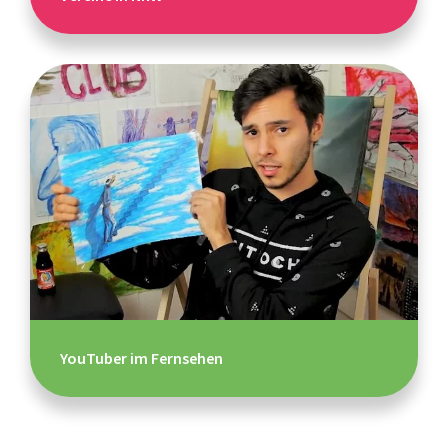
YouTuber im Fernsehen