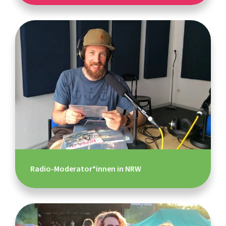
Radio-Moderator*innen in NRW