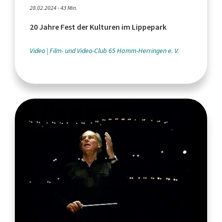
28.02.2024 - 43 Min.
20 Jahre Fest der Kulturen im Lippepark
Video
Film- und Video-Club 65 Hamm-Herringen e. V.