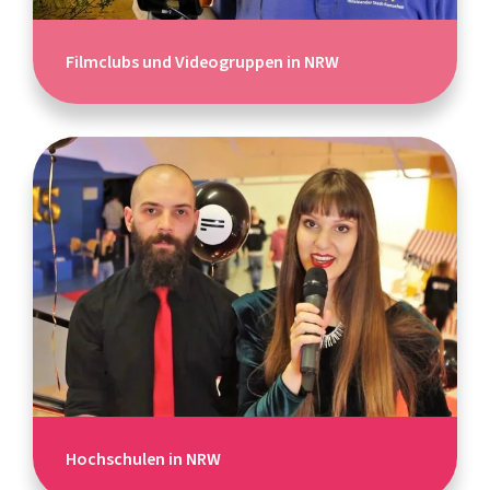
Filmclubs und Videogruppen in NRW
Hochschulen in NRW