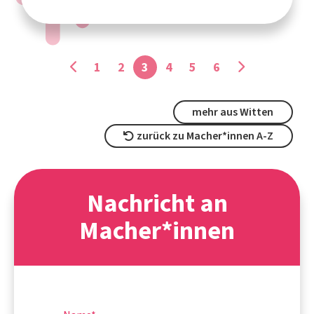
1
2
3
4
5
6
mehr aus Witten
zurück zu Macher*innen A-Z
Nachricht an
Macher*innen