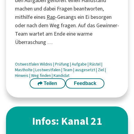
den Aufgaben gehören: einen Handstand
machen und dabei Fragen beantworten,
mithilfe eines
Rap
-Gesangs ein Ei besorgen
oder nach dem Weg fragen. Auf das Gewinner-
Team wartet am Ende eine warme
Überraschung …
Ostwestfalen
Wildnis
|
Prüfung
|
Aufgabe
|
Rästel
|
Mastholte
|
Lostwestfalen
|
Team
|
ausgesetzt
|
Ziel
|
Hinweis
|
Weg finden
|
Kandidat
Teilen
Feedback
Infos: Kanal 21