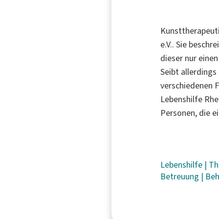
Kunsttherapeuti
e.V.. Sie beschr
dieser nur eine
Seibt allerdings
verschiedenen F
Lebenshilfe Rh
Personen, die e
Lebenshilfe
|
Th
Betreuung
|
Beh