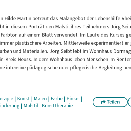
n Hilde Martin betreut das Malangebot der Lebenshilfe Rhe
eibt in diesem Porträt den Malstil ihres Teilnehmers Jörg Sei
n Farbton auf einem Blatt verwendet. Im Laufe des Kurses g
 immer plastischere Arbeiten. Mittlerweile experimentiert er
arben und Materialien. Jörg Seibt lebt im Wohnhaus Dorma
ein-Kreis Neuss. In dem Wohnhaus leben Menschen im Renten
ine intensive pädagogische oder pflegerische Begleitung be
erapie
|
Kunst
|
Malen
|
Farbe
|
Pinsel
|
Teilen
inderung
|
Malstil
|
Kunsttherapie