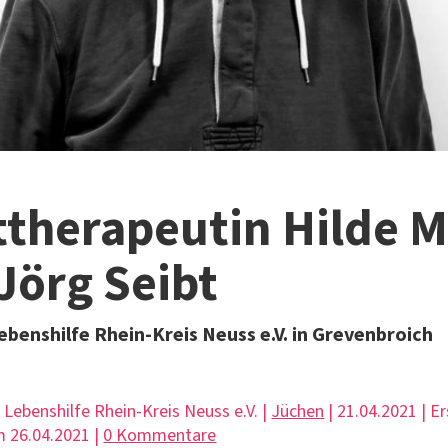
therapeutin Hilde M
Jörg Seibt
ebenshilfe Rhein-Kreis Neuss e.V. in Grevenbroich
| Lebenshilfe Rhein-Kreis Neuss e.V. |
Jüchen
| 21.04.2021 | E
 26.04.2021 |
0 Kommentare