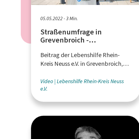
05.05.2022 - 3 Min.
Straßenumfrage in
Grevenbroich -
"Behindert" als
Beitrag der Lebenshilfe Rhein-
Schimpfwort?
Kreis Neuss e.V. in Grevenbroich,
produziert von Susanne Zolke
Video
Lebenshilfe Rhein-Kreis Neuss
e.V.