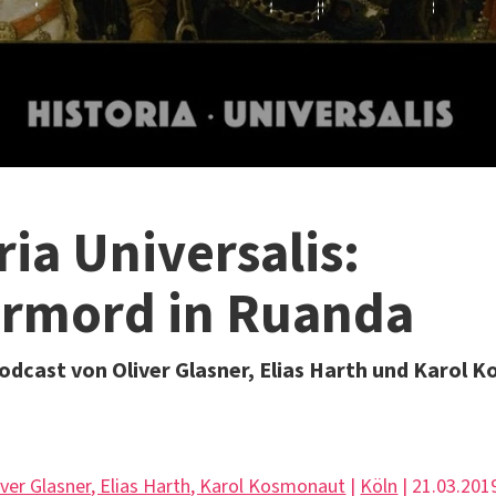
ria Universalis:
ermord in Ruanda
odcast von Oliver Glasner, Elias Harth und Karol 
iver Glasner, Elias Harth, Karol Kosmonaut
|
Köln
| 21.03.201