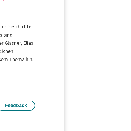
der Geschichte
s sind
er Glasner
,
Elias
klichen
iesem Thema hin.
.
Feedback