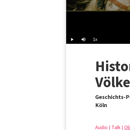
1x
Play
Mute
Playback
Rate
Histo
Völk
Geschichts-P
Köln
Audio | Talk |
Ol