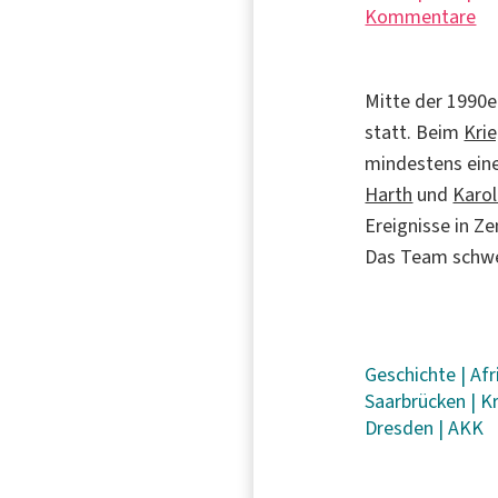
Kommentare
Mitte der 1990e
statt. Beim
Kri
mindestens eine
Harth
und
Karo
Ereignisse in Z
Das Team schwei
Geschichte
|
Afr
Saarbrücken
|
K
Dresden
|
AKK