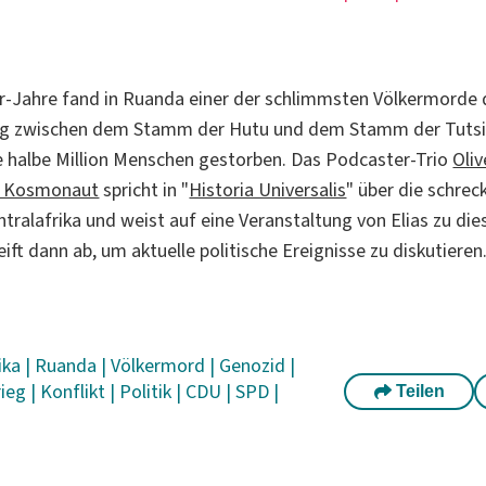
r-Jahre fand in Ruanda einer der schlimmsten Völkermorde 
eg
zwischen dem Stamm der Hutu und dem Stamm der Tutsi
 halbe Million Menschen gestorben. Das Podcaster-Trio
Oliv
l Kosmonaut
spricht in "
Historia Universalis
" über die schrec
entralafrika und weist auf eine Veranstaltung von Elias zu d
ft dann ab, um aktuelle politische Ereignisse zu diskutieren
ika
|
Ruanda
|
Völkermord
|
Genozid
|
rieg
|
Konflikt
|
Politik
|
CDU
|
SPD
|
Teilen