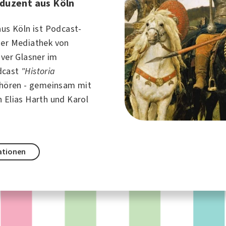
duzent aus Köln
 aus
Köln
ist Podcast-
der Mediathek von
iver Glasner im
dcast
"Historia
hören - gemeinsam mit
 Elias Harth und Karol
ationen