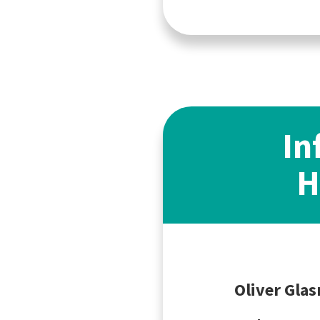
In
H
Oliver Glas