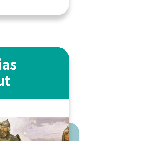
ias
ut