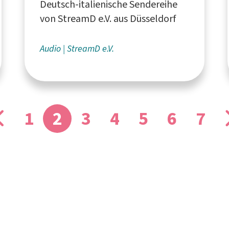
Deutsch-italienische Sendereihe
Rheinischen Post
von StreamD e.V. aus Düsseldorf
Audio
StreamD e.V.
1
2
3
4
5
6
7