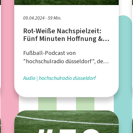
09.04.2024 - 59 Min.
Rot-Weiße Nachspielzeit:
Fünf Minuten Hoffnung &
Nachspielzeit der Träume
Fußball-Podcast von
"hochschulradio düsseldorf", dem
Campusradio für die Düsseldorfer
Hochschulen
Audio
hochschulradio düsseldorf