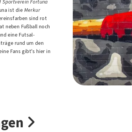
d Sportverein Fortuna
una ist die
Merkur
Vereinsfarben sind rot
hat neben
Fußball
noch
und eine Futsal-
iträge rund um den
ine Fans gibt's hier in
ngen