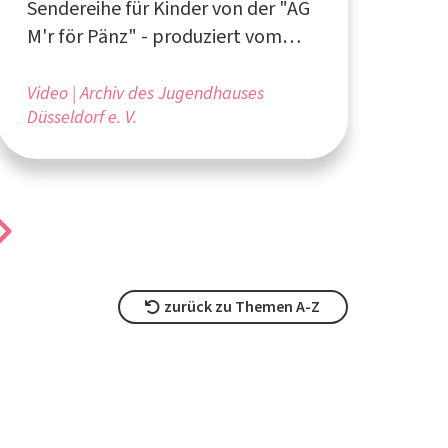
Sendereihe für Kinder von der "AG
M'r för Pänz" - produziert vom
Archiv des Jugendhauses
Düsseldorf e. V.
Video
Archiv des Jugendhauses
Düsseldorf e. V.
zurück zu Themen A-Z