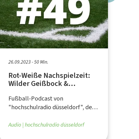
26.09.2023 - 50 Min.
Rot-Weiße Nachspielzeit:
Wilder Geißbock &
fliegender Grieche
Fußball-Podcast von
"hochschulradio düsseldorf", dem
Campusradio für die Düsseldorfer
Hochschulen
Audio
hochschulradio düsseldorf