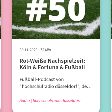
30.11.2023 - 72 Min.
Rot-Weiße Nachspielzeit:
Köln & Fortuna & Fußball
Fußball-Podcast von
"hochschulradio düsseldorf", dem
Campusradio für die Düsseldorfer
Hochschulen
Audio
hochschulradio düsseldorf