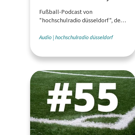
Mornings
Fußball-Podcast von
"hochschulradio düsseldorf", dem
Campusradio für die Düsseldorfer
Hochschulen
Audio
hochschulradio düsseldorf