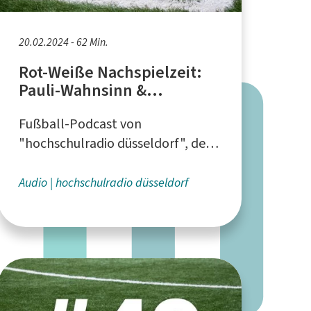
20.02.2024 - 62 Min.
Rot-Weiße Nachspielzeit:
Pauli-Wahnsinn &
Baumgart-Sonstwohin
Fußball-Podcast von
"hochschulradio düsseldorf", dem
Campusradio für die Düsseldorfer
Hochschulen
Audio
hochschulradio düsseldorf