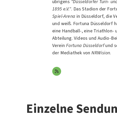
übrigens
"Düsseldorfer Turn- un
1895 e.V."
. Das Stadion der Fort
Spiel-Arena
in
Düsseldorf
, die 
und weiß. Fortuna Düsseldorf 
eine Handball-, eine Triathlon- 
Abteilung. Videos und Audio-Be
Verein
Fortuna Düsseldorf
und se
der Mediathek von
NRWision
.
Einzelne Sendu