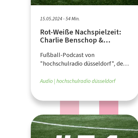
15.05.2024 - 54 Min.
Rot-Weiße Nachspielzeit:
Charlie Benschop &
Rheinische Relegation
Fußball-Podcast von
"hochschulradio düsseldorf", dem
Campusradio für die Düsseldorfer
Hochschulen
Audio
hochschulradio düsseldorf