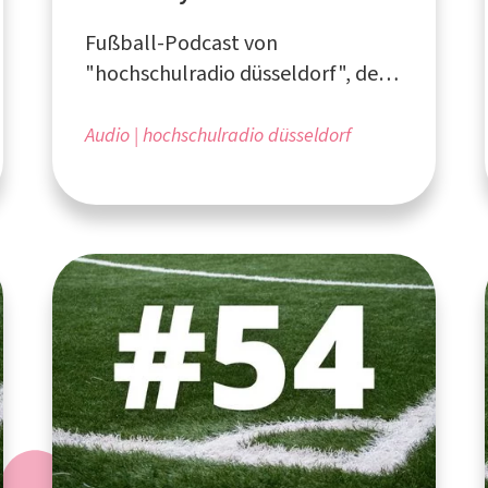
Fußball-Podcast von
"hochschulradio düsseldorf", dem
Campusradio für die Düsseldorfer
Hochschulen
Audio
hochschulradio düsseldorf