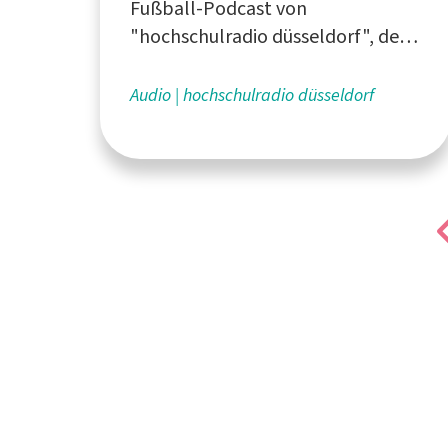
Fußball-Podcast von
"hochschulradio düsseldorf", dem
Campusradio für die Düsseldorfer
Hochschulen
Audio
hochschulradio düsseldorf