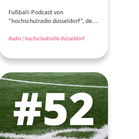
Uchino-Liebe
Fußball-Podcast von
"hochschulradio düsseldorf", dem
Campusradio für die Düsseldorfer
Hochschulen
Audio
hochschulradio düsseldorf