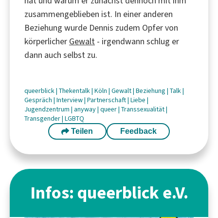
hat und warum er zunächst dennoch mit ihm
zusammengeblieben ist. In einer anderen
Beziehung wurde Dennis zudem Opfer von
körperlicher
Gewalt
- irgendwann schlug er
dann auch selbst zu.
queerblick
|
Thekentalk
|
Köln
|
Gewalt
|
Beziehung
|
Talk
|
Gespräch
|
Interview
|
Partnerschaft
|
Liebe
|
Jugendzentrum
|
anyway
|
queer
|
Transsexualität
|
Transgender
|
LGBTQ
Teilen
Feedback
Infos: queerblick e.V.