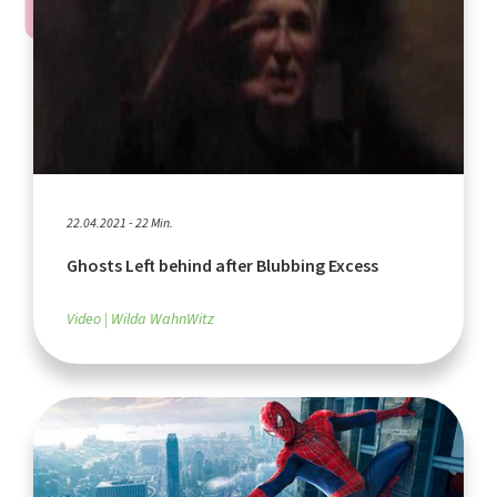
22.04.2021 - 22 Min.
Ghosts Left behind after Blubbing Excess
Video
Wilda WahnWitz