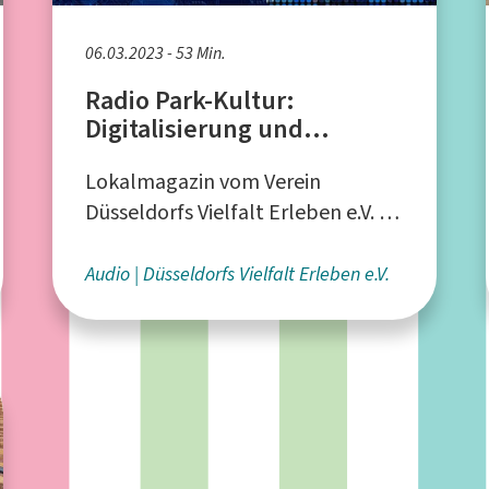
06.03.2023 - 53 Min.
Radio Park-Kultur:
Digitalisierung und
körperliche Aufwertung
Lokalmagazin vom Verein
Düsseldorfs Vielfalt Erleben e.V. -
produziert von StreamD e.V. aus
Düsseldorf
Audio
Düsseldorfs Vielfalt Erleben e.V.