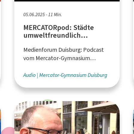
05.06.2025 - 11 Min.
MERCATORpod: Städte
umweltfreundlich
umgestalten, Energie
Medienforum Duisburg: Podcast
sparen, Sauberes Duisburg
vom Mercator-Gymnasium
Duisburg
Audio
Mercator-Gymnasium Duisburg