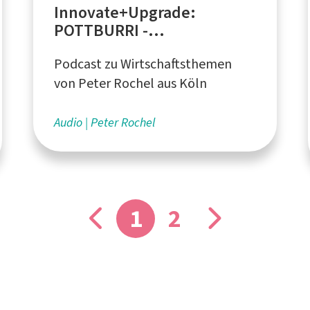
Innovate+Upgrade:
POTTBURRI -
Massenprodukte ohne Müll
Podcast zu Wirtschaftsthemen
und Plastik
von Peter Rochel aus Köln
Audio
Peter Rochel
1
2