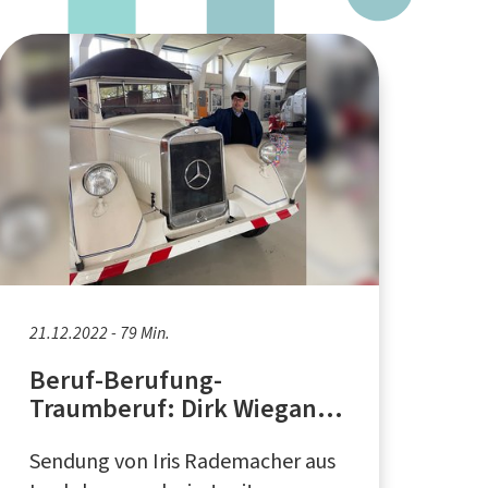
21.12.2022 - 79 Min.
Beruf-Berufung-
Traumberuf: Dirk Wiegand,
Geschäftsführer der SASE
Sendung von Iris Rademacher aus
Iserlohn