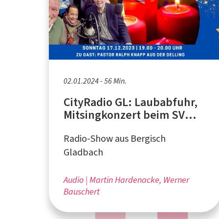
02.01.2024 - 56 Min.
CityRadio GL: Laubabfuhr,
Mitsingkonzert beim SV
Bergisch Gladbach 09,
Radio-Show aus Bergisch
Adventszeit
Gladbach
Audio
Martin Hardenacke, Werner
Bauschert