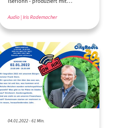
Iserlohn - produziert mit
Unterstützung vom Förderverein
Lokalfunk Iserlohn (FÖLOK) e.V.
Audio
Iris Rademacher
04.01.2022 - 61 Min.