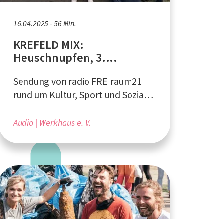
16.04.2025 - 56 Min.
KREFELD MIX:
Heuschnupfen, 3.
Krefelder CleanUp Day,
Sendung von radio FREIraum21
youngcaritas
rund um Kultur, Sport und Soziales
in Krefeld
Audio
Werkhaus e. V.