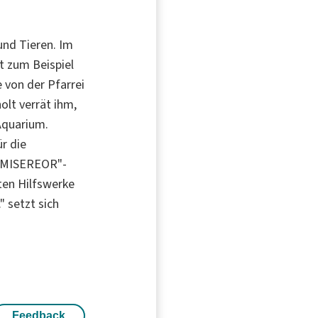
und Tieren. Im
t zum Beispiel
 von der Pfarrei
olt verrät ihm,
Aquarium.
r die
 "MISEREOR"-
ßten Hilfswerke
" setzt sich
Feedback