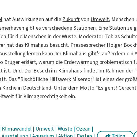
l
hat Auswirkungen auf die
Zukunft
von
Umwelt
, Menschen 
emerhaven gibt es verschiedene Stationen. Eine Station zeig
en für die Menschen in der Wüste. Moderator Tobias Schulte
lver hat das Klimahaus besucht. Pressesprecher Holger Bockh
 Ausstellung
lernen
kann. Im Klimahaus gibt's außerdem ein 
ko Brüger erklärt, warum die Erderwärmung problematisch fü
t ist. Und: Der Besuch im Klimahaus findet im Rahmen der
att. Das "Bischöfliche Hilfswerk Misereor" ist eines der grö
n
Kirche
in
Deutschland
. Unter dem Motto "Es geht! Gerecht.
weit für Klimagerechtigkeit ein.
|
Klimawandel
|
Umwelt
|
Wüste
|
Ozean
|
|
Ausstellung
|
Aquarium
|
Aktion
|
Fasten
|
Teilen