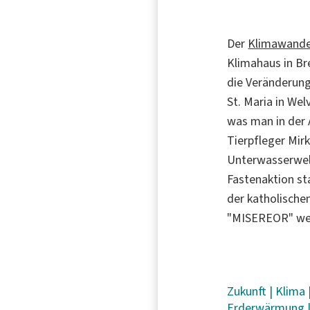
Der
Klimawande
Klimahaus in Br
die Veränderung
St. Maria in We
was man in der
Tierpfleger Mir
Unterwasserwel
Fastenaktion st
der katholische
"MISEREOR" welt
Zukunft
|
Klima
Erderwärmung