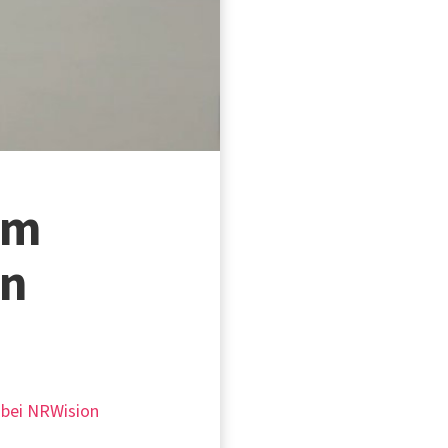
im
en
g bei NRWision