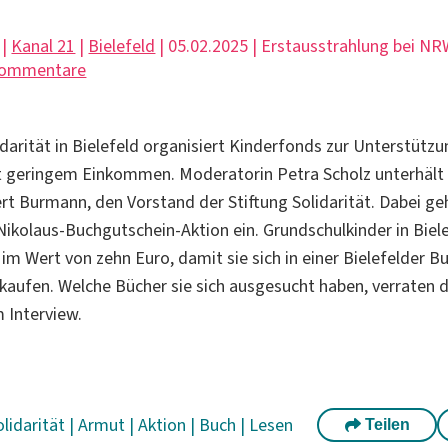
 |
Kanal 21
|
Bielefeld
| 05.02.2025 | Erstausstrahlung bei N
Kommentare
idarität in Bielefeld organisiert Kinderfonds zur Unterstütz
t geringem Einkommen. Moderatorin Petra Scholz unterhält 
rt Burmann, den Vorstand der Stiftung Solidarität. Dabei ge
 Nikolaus-Buchgutschein-Aktion ein. Grundschulkinder in Biel
 im Wert von zehn Euro, damit sie sich in einer Bielefelder 
 kaufen. Welche Bücher sie sich ausgesucht haben, verraten d
m Interview.
olidarität
|
Armut
|
Aktion
|
Buch
|
Lesen
Teilen