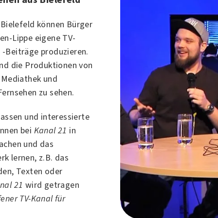
n
Bielefeld
können Bürger
en-Lippe eigene TV-
-Beiträge produzieren.
nd die Produktionen von
 Mediathek und
Fernsehen zu sehen.
lassen und interessierte
önnen bei
Kanal 21
in
achen und das
k lernen, z.B. das
den, Texten oder
nal 21
wird getragen
fener TV-Kanal für