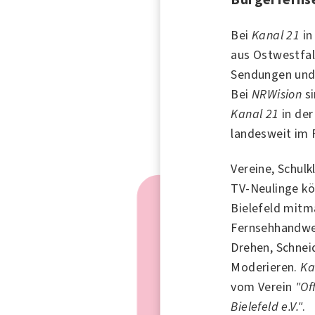
Bei
Kanal 21
i
aus Ostwestfal
Sendungen und 
Bei
NRWision
si
Kanal 21
in der
landesweit im 
Vereine, Schulk
TV-Neulinge k
Bielefeld mitm
Fernsehhandwer
Drehen, Schnei
Moderieren.
Ka
vom Verein
"Of
Bielefeld e.V."
.