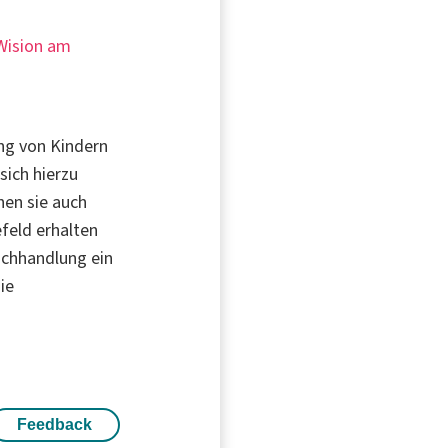
RWision am
ung von Kindern
sich hierzu
hen sie auch
efeld erhalten
Buchhandlung ein
ie
Feedback