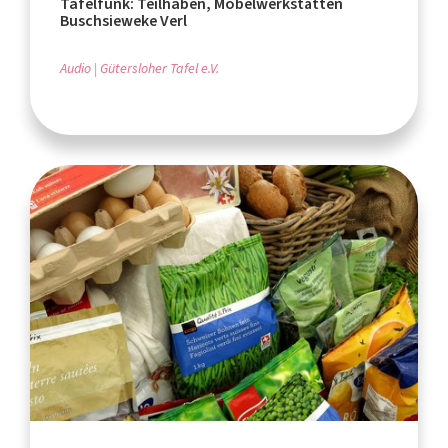
Tafelfunk: Teilhaben, Möbelwerkstätten
Buschsieweke Verl
Audio
Gütersloher Tafel e.V.