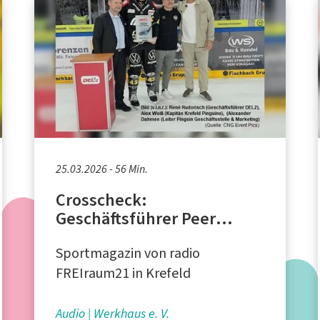
25.03.2026 - 56 Min.
Crosscheck:
Geschäftsführer Peer
Schopp und René
Sportmagazin von radio
Rudorisch im Interview,
"Kids Day" 2026
FREIraum21 in Krefeld
Audio
Werkhaus e. V.