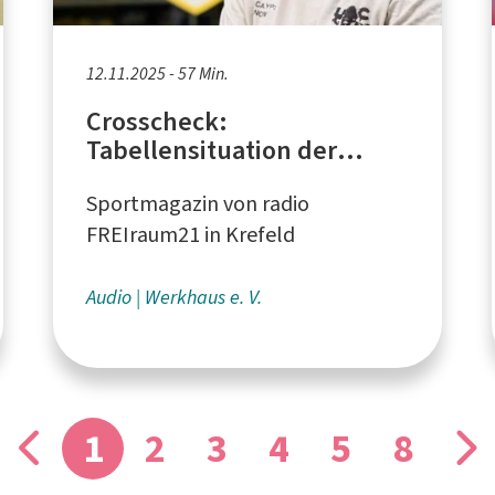
12.11.2025 - 57 Min.
Crosscheck:
Tabellensituation der
Krefeld Pinguine, Charity-
Sportmagazin von radio
Eishockeyspiel
FREIraum21 in Krefeld
Audio
Werkhaus e. V.
1
2
3
4
5
8