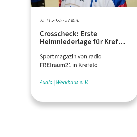
25.11.2025 - 57 Min.
Crosscheck: Erste
Heimniederlage für Krefeld
Pinguine, Hockey is
Sportmagazin von radio
Diversity, Blick auf U-20
FREIraum21 in Krefeld
Audio
Werkhaus e. V.