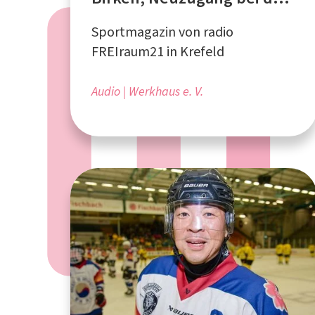
Krefeld Pinguinen
Sportmagazin von radio
FREIraum21 in Krefeld
Audio
Werkhaus e. V.