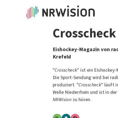
Crosscheck
Eishockey-Magazin von ra
Krefeld
"
Crosscheck
" ist ein
Eishockey
-
Die
Sport
-Sendung wird bei ra
produziert. "
Crosscheck
" läuft 
Welle Niederrhein
und ist in de
NRWision
zu hören.