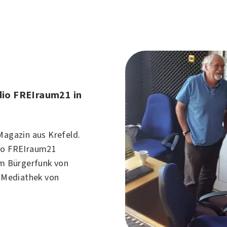
dio FREIraum21 in
Magazin aus
Krefeld
.
dio FREIraum21
im Bürgerfunk von
r Mediathek von