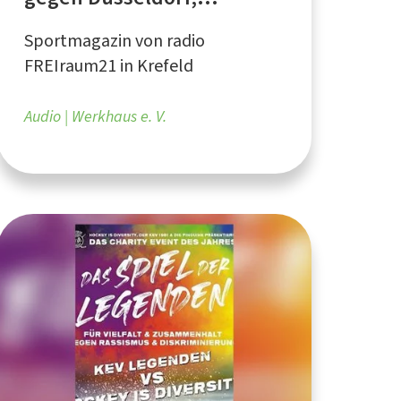
Erfolgreiche
Sportmagazin von radio
Nachwuchsarbeit
FREIraum21 in Krefeld
Audio
Werkhaus e. V.