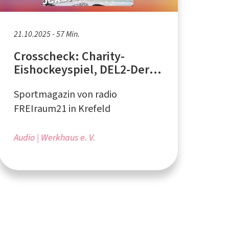
21.10.2025 - 57 Min.
Crosscheck: Charity-
Eishockeyspiel, DEL2-Derby
- Krefeld Pinguine vs
Sportmagazin von radio
Düsseldorfer EG
FREIraum21 in Krefeld
Audio
Werkhaus e. V.