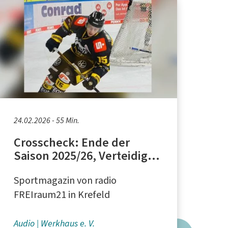
24.02.2026 - 55 Min.
Crosscheck: Ende der
Saison 2025/26, Verteidiger
Erik Buschmann, Neuer
Sportmagazin von radio
Pressesprecher Dominik
Krauss
FREIraum21 in Krefeld
Audio
Werkhaus e. V.