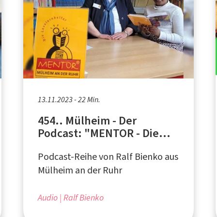
13.11.2023 - 22 Min.
454.. Mülheim - Der
Podcast: "MENTOR - Die
Leselernhelfer Mülheim an
Podcast-Reihe von Ralf Bienko aus
der Ruhr"
Mülheim an der Ruhr
Audio
Ralf Bienko