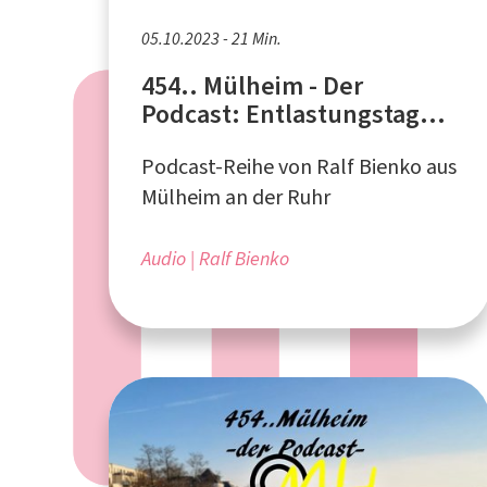
05.10.2023 - 21 Min.
454.. Mülheim - Der
Podcast: Entlastungstag
für pflegende Angehörige
Podcast-Reihe von Ralf Bienko aus
2023
Mülheim an der Ruhr
Audio
Ralf Bienko