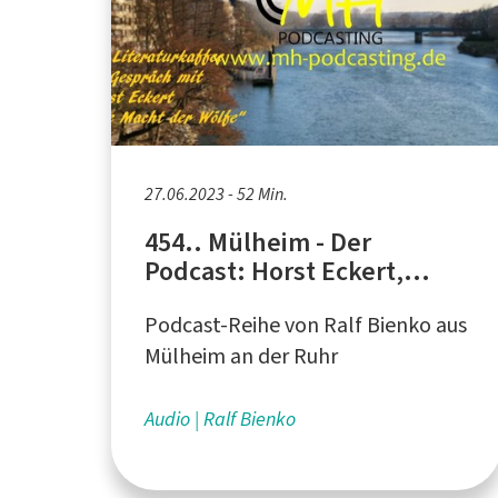
27.06.2023 - 52 Min.
454.. Mülheim - Der
Podcast: Horst Eckert,
Autor aus Düsseldorf - "Die
Podcast-Reihe von Ralf Bienko aus
Macht der Wölfe"
Mülheim an der Ruhr
Audio
Ralf Bienko