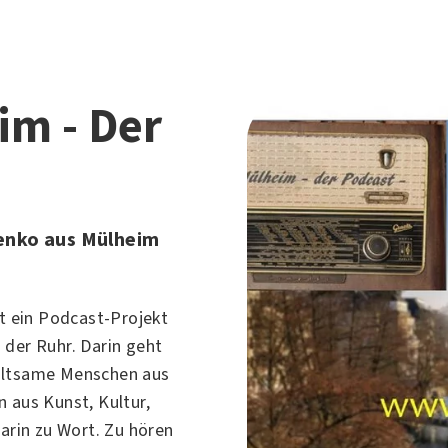
im - Der
ienko aus Mülheim
t ein Podcast-Projekt
 der Ruhr
. Darin geht
altsame Menschen aus
n aus
Kunst
,
Kultur
,
rin zu Wort. Zu hören