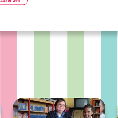
 absenden