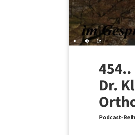
1x
Play
Mute
Playback
Rate
454..
Dr. K
Orth
Podcast-Reih