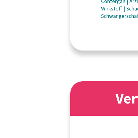
Contergan
|
Arz
Wirkstoff
|
Sch
Schwangerschaf
Ver