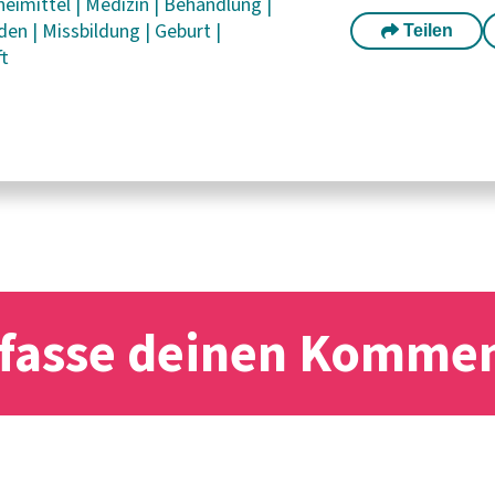
neimittel
|
Medizin
|
Behandlung
|
aden
|
Missbildung
|
Geburt
|
Teilen
t
fasse deinen Komme