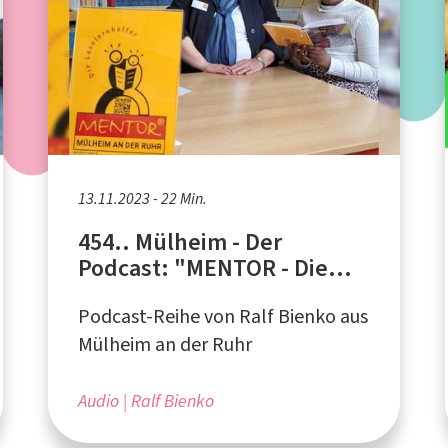
13.11.2023 - 22 Min.
454.. Mülheim - Der
Podcast: "MENTOR - Die
Leselernhelfer Mülheim an
Podcast-Reihe von Ralf Bienko aus
der Ruhr"
Mülheim an der Ruhr
Audio
Ralf Bienko