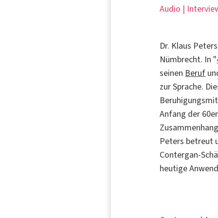
Audio | Intervie
Dr. Klaus Peters
Nümbrecht. In "
seinen
Beruf
und
zur Sprache. Di
Beruhigungsmitt
Anfang der 60e
Zusammenhang de
Peters betreut u
Contergan-Schäd
heutige Anwend