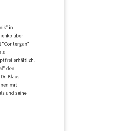
nik" in
Bienko über
el "Contergan"
als
frei erhältlich.
al" den
Dr. Klaus
nnen mit
els und seine