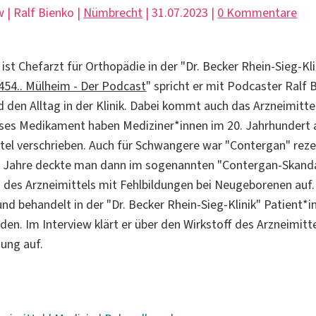
w | Ralf Bienko |
Nümbrecht
| 31.07.2023 |
0 Kommentare
 ist Chefarzt für Orthopädie in der "Dr. Becker Rhein-Sieg-Kli
454.. Mülheim - Der Podcast
" spricht er mit Podcaster Ralf 
 den Alltag in der Klinik. Dabei kommt auch das Arzneimitt
eses Medikament haben Mediziner*innen im 20. Jahrhundert 
el verschrieben. Auch für Schwangere war "Contergan" rezept
r Jahre deckte man dann im sogenannten "Contergan-Skand
s Arzneimittels mit Fehlbildungen bei Neugeborenen auf. 
nd behandelt in der "Dr. Becker Rhein-Sieg-Klinik" Patient*i
en. Im Interview klärt er über den Wirkstoff des Arzneimitt
ung auf.