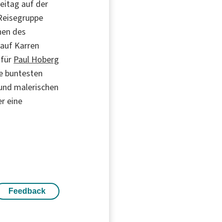
eitag auf der
 Reisegruppe
nen des
auf Karren
 für
Paul Hoberg
ie buntesten
und malerischen
er eine
Feedback