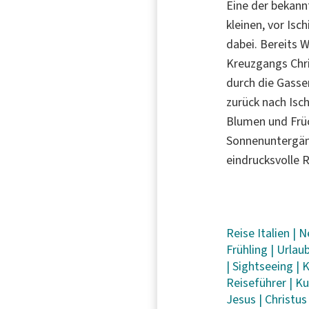
Eine der bekann
kleinen, vor Isc
dabei. Bereits 
Kreuzgangs Chr
durch die Gasse
zurück nach Isch
Blumen und Frü
Sonnenuntergän
eindrucksvolle 
Reise
Italien
|
N
Frühling
|
Urlau
|
Sightseeing
|
K
Reiseführer
|
Ku
Jesus
|
Christu