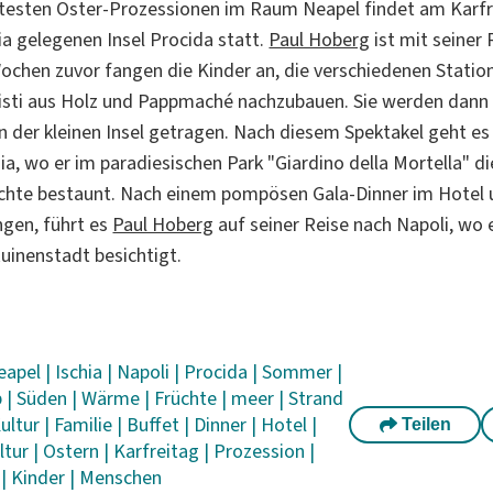
testen Oster-Prozessionen im Raum Neapel findet am Karfr
hia gelegenen Insel Procida statt.
Paul Hoberg
ist mit seiner
Wochen zuvor fangen die Kinder an, die verschiedenen Statio
isti aus Holz und Pappmaché nachzubauen. Sie werden dann 
n der kleinen Insel getragen. Nach diesem Spektakel geht es
ia, wo er im paradiesischen Park "Giardino della Mortella" d
chte bestaunt. Nach einem pompösen Gala-Dinner im Hotel 
gen, führt es
Paul Hoberg
auf seiner Reise nach Napoli, wo 
Ruinenstadt besichtigt.
eapel
|
Ischia
|
Napoli
|
Procida
|
Sommer
|
b
|
Süden
|
Wärme
|
Früchte
|
meer
|
Strand
ultur
|
Familie
|
Buffet
|
Dinner
|
Hotel
|
Teilen
ltur
|
Ostern
|
Karfreitag
|
Prozession
|
s
|
Kinder
|
Menschen