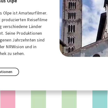
aus Olpe
s Olpe ist Amateurfilmer.
t produzierten Reisefilme
g verschiedene Länder
ht. Seine Produktionen
genen Jahrzehnten sind
er NRWision und in
hek zu sehen.
ationen