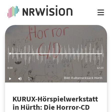
Loaded
:
1.34%
Current
0:00
Duration
12:23
Time
Bild: Kulturrucksack Hürth
1x
Play
Mute
Playback
Rate
KURUX-Hörspielwerkstatt
in Hürth: Die Horror-CD