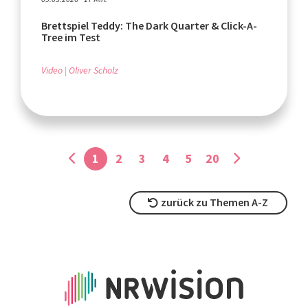
Brettspiel Teddy: The Dark Quarter & Click-A-
Tree im Test
Video
Oliver Scholz
1
2
3
4
5
20
zurück zu Themen A-Z