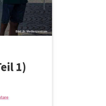
Bild: jfc Medienzentrum
eil 1)
tare