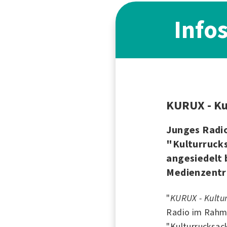
Info
KURUX - Ku
Junges Radi
"Kulturruck
angesiedelt 
Medienzentru
"
KURUX - Kultur
Radio
im Rahm
"Kulturrucksac