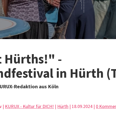
 Hürths!" -
dfestival in Hürth (T
KURUX-Redaktion aus Köln
w |
KURUX - Kultur für DICH!
|
Hürth
| 18.09.2024 |
0 Kommen