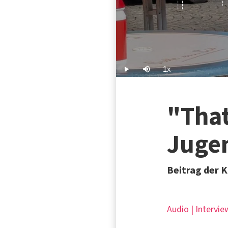
1x
Play
Mute
Playback
Rate
"That
Jugen
Beitrag der 
Audio | Intervie