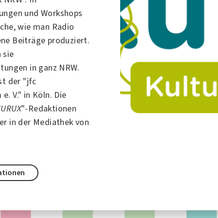
zungen und Workshops
iche
, wie man Radio
ne Beiträge produziert.
 sie
ltungen
in ganz NRW.
st der "jfc
. V." in Köln. Die
KURUX
"-Redaktionen
er in der Mediathek von
ationen