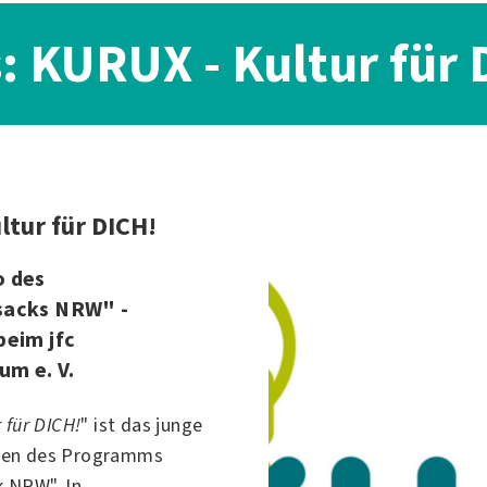
s: KURUX - Kultur für 
ltur für DICH!
o des
sacks NRW" -
beim jfc
m e. V.
 für DICH!
" ist das junge
en des Programms
k NRW". In