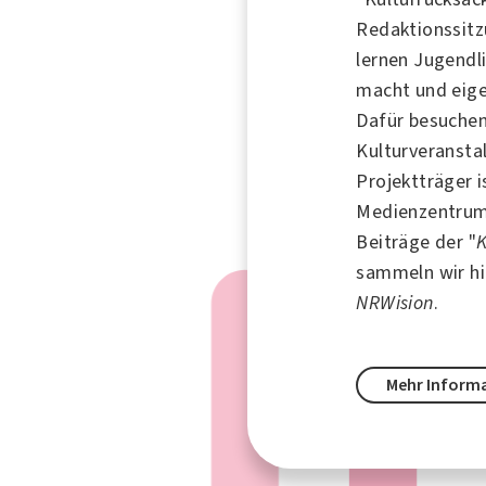
Redaktionssit
lernen
Jugendl
macht und eige
Dafür besuchen
Kulturveransta
Projektträger i
Medienzentrum e
Beiträge der "
sammeln wir hi
NRWision
.
Mehr Inform