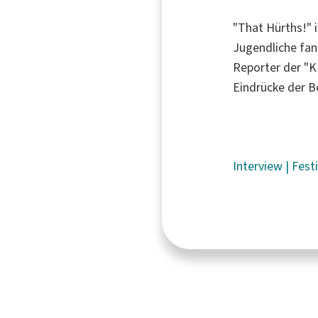
"That Hürths!" i
Jugendliche fan
Reporter der "
Eindrücke der 
Interview
|
Fest