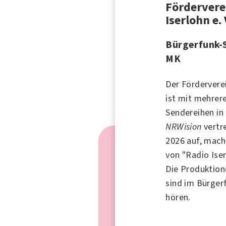
Fördervere
Iserlohn e.
Bürgerfunk-
MK
Der Fördervere
ist mit mehrer
Sendereihen in
NRWision
vertr
2026 auf, mach
von "
Radio Ise
Die Produktion
sind im Bürger
hören.