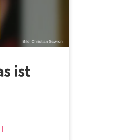
Bild: Christian Gawron
s ist
 |