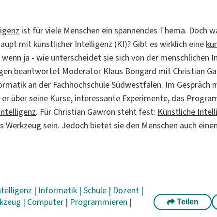
ligenz
ist für viele Menschen ein spannendes Thema. Doch w
pt mit künstlicher Intelligenz (KI)? Gibt es wirklich eine
kün
 wenn ja - wie unterscheidet sie sich von der menschlichen In
gen beantwortet Moderator Klaus Bongard mit Christian Ga
formatik an der Fachhochschule Südwestfalen. Im Gespräch m
 er über seine Kurse, interessante Experimente, das Progr
Intelligenz
. Für Christian Gawron steht fest:
Künstliche Intel
es Werkzeug sein. Jedoch bietet sie den Menschen auch eine
ntelligenz
|
Informatik
|
Schule
|
Dozent
|
kzeug
|
Computer
|
Programmieren
|
Teilen