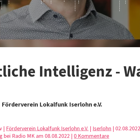
liche Intelligenz - Wa
Förderverein Lokalfunk Iserlohn e.V.
w |
Förderverein Lokalfunk Iserlohn e.V.
|
Iserlohn
| 02.08.2022
g bei Radio MK am 08.08.2022 |
0 Kommentare