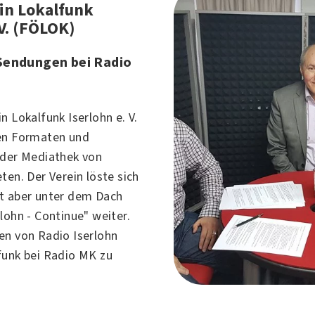
in Lokalfunk
 V. (FÖLOK)
Sendungen bei Radio
in Lokalfunk
Iserlohn
e. V.
en Formaten und
 der Mediathek von
eten. Der Verein löste sich
t aber unter dem Dach
rlohn - Continue
" weiter.
en von Radio Iserlohn
funk bei
Radio MK
zu