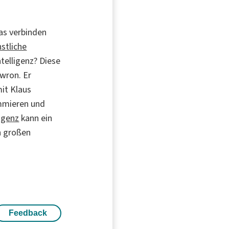
as verbinden
stliche
telligenz? Diese
wron. Er
it Klaus
ammieren und
ligenz
kann ein
n großen
Feedback