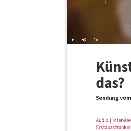
1x
Play
Mute
Playback
Rate
Künst
das?
Sendung vom 
Audio | Intervie
Erstausstrahlun