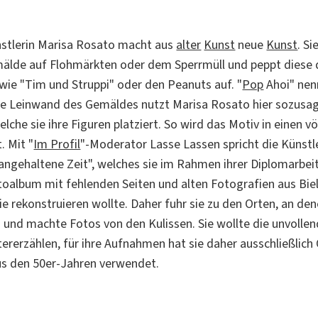
nstlerin Marisa Rosato macht aus
alter
Kunst
neue
Kunst
. S
älde auf Flohmärkten oder dem Sperrmüll und peppt diese 
ie "Tim und Struppi" oder den Peanuts auf. "
Pop
Ahoi" nenn
ie Leinwand des Gemäldes nutzt Marisa Rosato hier sozusag
welche sie ihre Figuren platziert. So wird das Motiv in einen v
. Mit "
Im Profil
"-Moderator Lasse Lassen spricht die Künstl
 angehaltene Zeit", welches sie im Rahmen ihrer Diplomarbeit
otoalbum mit fehlenden Seiten und alten Fotografien aus Bie
e rekonstruieren wollte. Daher fuhr sie zu den Orten, an den
 und machte Fotos von den Kulissen. Sie wollte die unvolle
ererzählen, für ihre Aufnahmen hat sie daher ausschließlich 
s den 50er-Jahren verwendet.