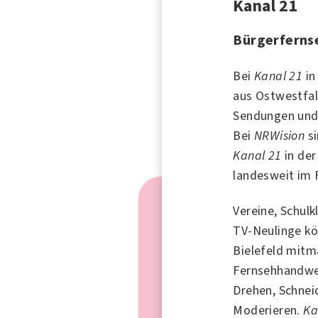
Kanal 21
Bürgerfernse
Bei
Kanal 21
i
aus Ostwestfal
Sendungen und 
Bei
NRWision
si
Kanal 21
in der
landesweit im 
Vereine, Schulk
TV-Neulinge k
Bielefeld mitm
Fernsehhandwer
Drehen, Schnei
Moderieren.
Ka