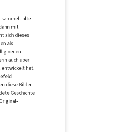
ie sammelt alte
dann mit
t sich dieses
en als
öllig neuen
erin auch über
 entwickelt hat.
lefeld
en diese Bilder
ndete Geschichte
Original-