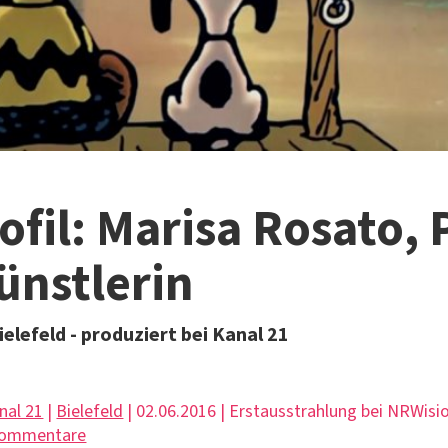
ofil: Marisa Rosato, 
ünstlerin
ielefeld - produziert bei Kanal 21
nal 21
|
Bielefeld
| 02.06.2016 | Erstausstrahlung bei NRWis
Kommentare