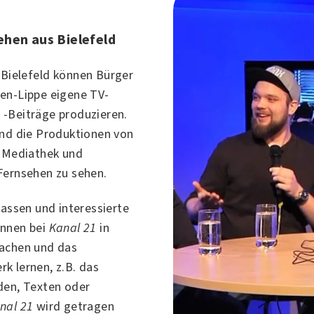
hen aus Bielefeld
n
Bielefeld
können Bürger
en-Lippe eigene TV-
-Beiträge produzieren.
nd die Produktionen von
 Mediathek und
Fernsehen zu sehen.
lassen und interessierte
önnen bei
Kanal 21
in
achen und das
k lernen, z.B. das
den, Texten oder
nal 21
wird getragen