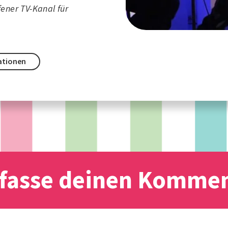
fener TV-Kanal für
ationen
fasse deinen Komme