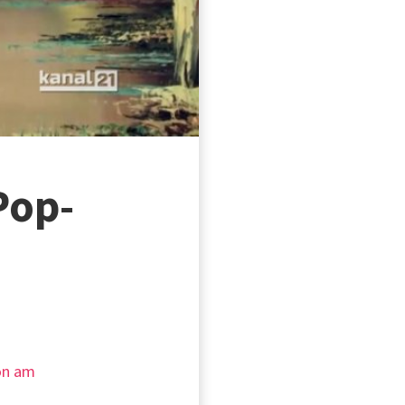
Pop-
ion am