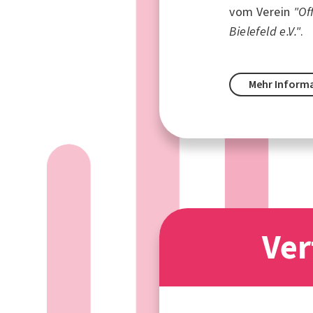
vom Verein
"Of
Bielefeld e.V."
.
Mehr Inform
Ver