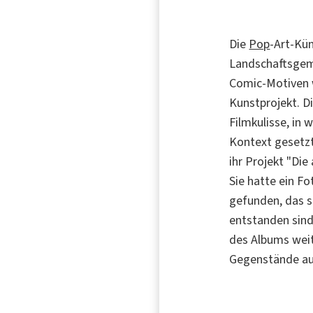
Die
Pop
-Art-Kü
Landschaftsgem
Comic-Motiven w
Kunstprojekt. D
Filmkulisse, in 
Kontext gesetzt
ihr Projekt "Die
Sie hatte ein F
gefunden, das si
entstanden sind
des Albums weit
Gegenstände au