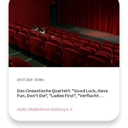
09.07.2026 - 56 Min.
Das Cineastische Quartett: "Good Luck, Have
Fun, Don't Die", "Ladies First", "Verflucht
normal"
Audio
Medienforum Duisburg e. V.