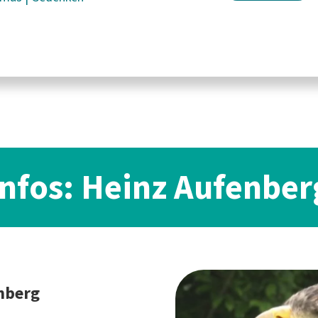
Infos: Heinz Aufenber
nberg