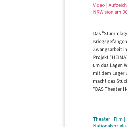
Video | Aufzeic
NRWision am 06
Das "Stammlager
Kriegsgefangene
Zwangsarbeit 
Projekt "HEIMAT
um das Lager. W
mit dem Lager 
macht das Stück
"DAS
Theater
He
Theater
|
Film
|
Nationalsozial