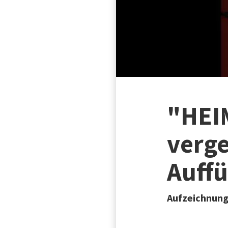
"HEIM
verge
Auff
Aufzeichnung