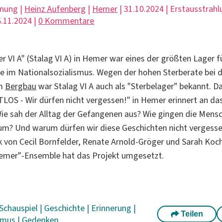
hnung |
Heinz Aufenberg
|
Hemer
| 31.10.2024 | Erstausstrahl
.11.2024 |
0 Kommentare
 VI A" (Stalag VI A) in Hemer war eines der größten Lager f
 im Nationalsozialismus. Wegen der hohen Sterberate bei 
im
Bergbau
war Stalag VI A auch als "Sterbelager" bekannt. D
LOS - Wir dürfen nicht vergessen!" in Hemer erinnert an da
ie sah der Alltag der Gefangenen aus? Wie gingen die Mens
um? Und warum dürfen wir diese Geschichten nicht vergess
 von Cecil Bornfelder, Renate Arnold-Gröger und Sarah Ko
mer"-Ensemble hat das Projekt umgesetzt.
Schauspiel
|
Geschichte
|
Erinnerung
|
Teilen
ismus
|
Gedenken