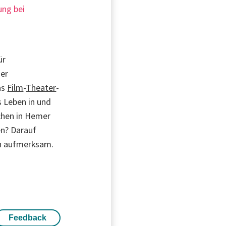
ung bei
ür
der
as
Film
-
Theater
-
s Leben in und
chen in Hemer
en? Darauf
ch aufmerksam.
Feedback