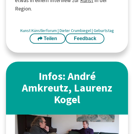
etwas in einem Interview zur
Kunst
in der
Region.
Kunst
Künstlerforum
|
Dieter Crumbiegel
|
Geburtstag
Teilen
Feedback
Infos: André
Amkreutz, Laurenz
Kogel