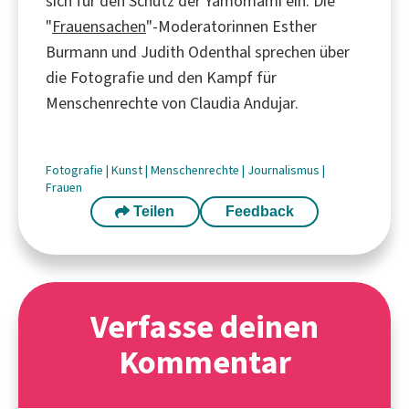
sich für den Schutz der Yamomami ein. Die
"
Frauensachen
"-Moderatorinnen Esther
Burmann und Judith Odenthal sprechen über
die Fotografie und den Kampf für
Menschenrechte von Claudia Andujar.
Fotografie
|
Kunst
|
Menschenrechte
|
Journalismus
|
Frauen
Teilen
Feedback
Verfasse deinen
Kommentar