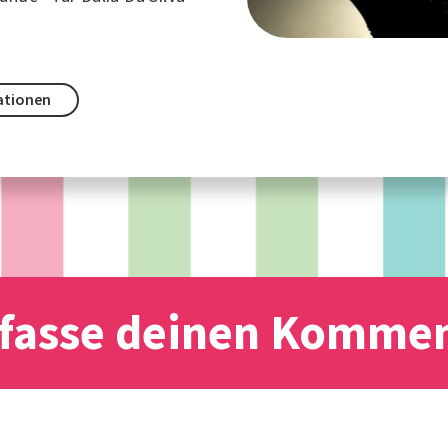
ationen
fasse deinen Komme