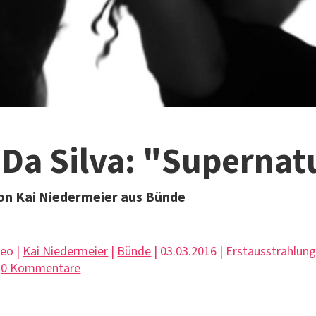
 Da Silva: "Supernat
on Kai Niedermeier aus Bünde
deo |
Kai Niedermeier
|
Bünde
| 03.03.2016 | Erstausstrahlun
|
0 Kommentare