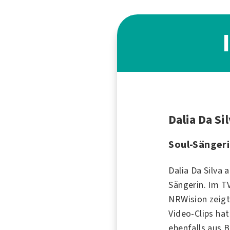
Dalia Da Si
Soul-Sänger
Dalia Da Silva 
Sängerin. Im 
NRWision zeigt 
Video-Clips hat
ebenfalls aus B