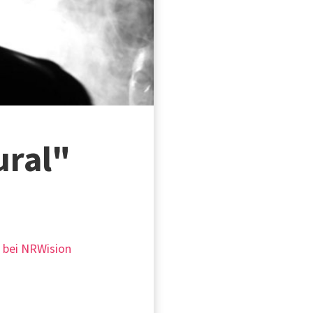
ural"
g bei NRWision