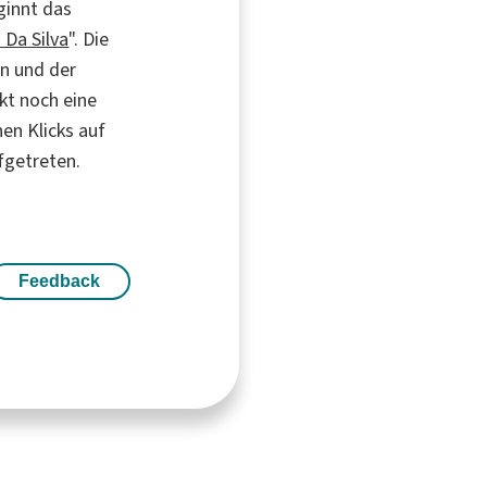
eginnt das
 Da Silva
". Die
in und der
kt noch eine
nen Klicks auf
fgetreten.
Feedback