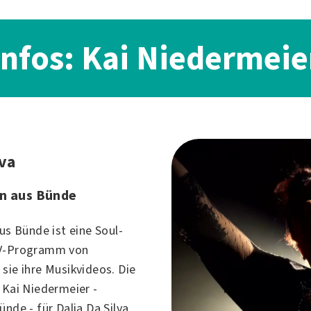
Infos: Kai Niedermeie
lva
in aus Bünde
aus Bünde ist eine Soul-
TV-Programm von
sie ihre Musikvideos. Die
 Kai Niedermeier -
ünde - für Dalia Da Silva