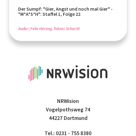
Der Sumpf: "Gier, Angst und noch mal Gier" -
"M*A*S*H": Staffel 1, Folge 22
Audio
Felix Herzog, Tobias Schacht
NRWision
Vogelpothsweg 74
44227 Dortmund
Tel.: 0231 - 755 8380