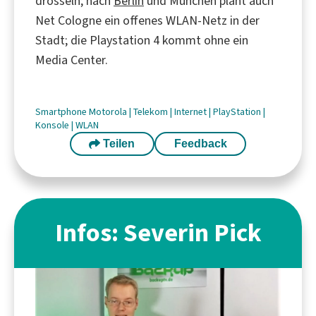
drosseln; nach
Berlin
und München plant auch
Net Cologne ein offenes WLAN-Netz in der
Stadt; die Playstation 4 kommt ohne ein
Media Center.
Smartphone
Motorola
|
Telekom
|
Internet
|
PlayStation
|
Konsole
|
WLAN
Teilen
Feedback
Infos: Severin Pick