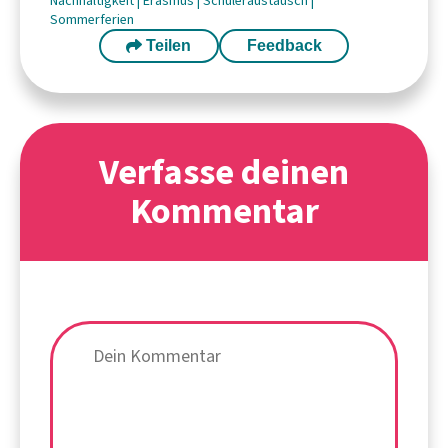
Nachhaltigkeit
|
Erasmus
|
Schüleraustausch
|
Sommerferien
Teilen
Feedback
Verfasse deinen
Kommentar