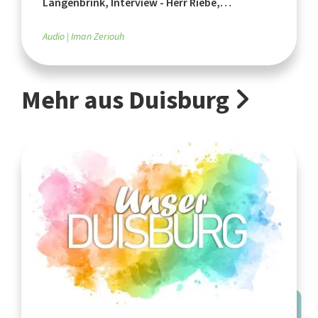
Langenbrink, Interview - Herr Riebe,
Schummeln in Klausuren
Audio
Iman Zeriouh
Mehr aus Duisburg