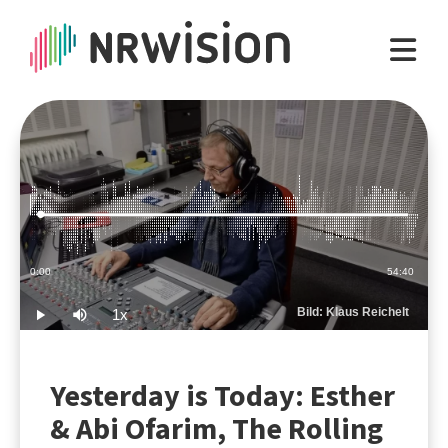
Loaded
:
0.30%
Current
0:00
Duration
54:40
Time
Bild: Klaus Reichelt
1x
Play
Mute
Playback
Rate
Yesterday is Today: Esther
& Abi Ofarim, The Rolling