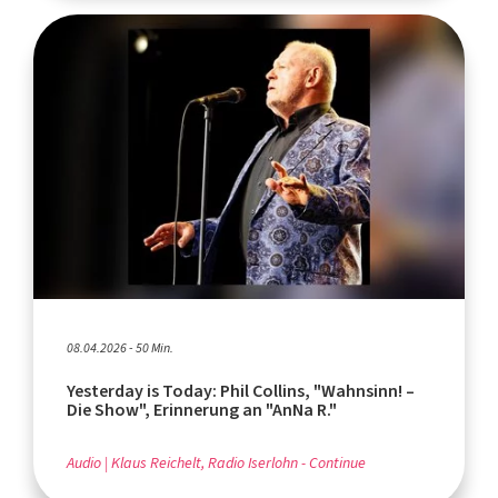
08.04.2026 - 50 Min.
Yesterday is Today: Phil Collins, "Wahnsinn! –
Die Show", Erinnerung an "AnNa R."
Audio
Klaus Reichelt, Radio Iserlohn - Continue