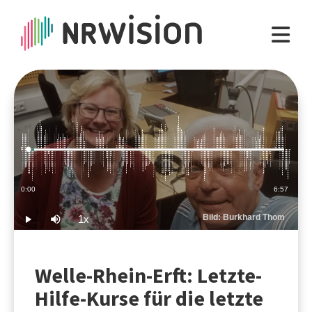
Loaded
:
2.39%
Current
0:00
Duration
6:57
Time
Bild: Burkhard Thom
1x
Play
Mute
Playback
Rate
Welle-Rhein-Erft: Letzte-
Hilfe-Kurse für die letzte