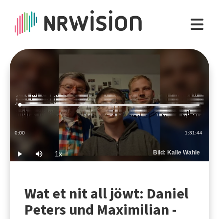
Loaded
:
0.18%
Current
0:00
Duration
1:31:44
Time
Bild: Kalle Wahle
1x
Play
Mute
Playback
Rate
Wat et nit all jöwt: Daniel
Peters und Maximilian -