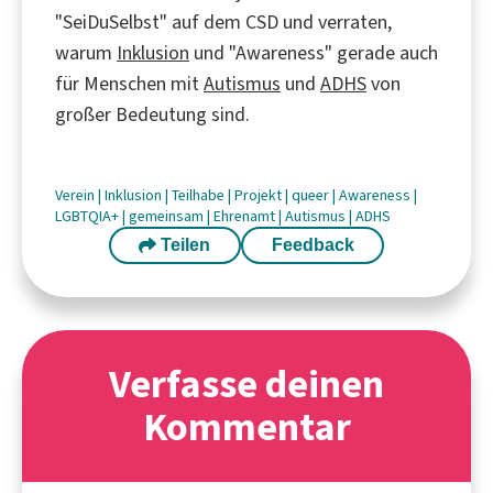
"SeiDuSelbst" auf dem CSD und verraten,
warum
Inklusion
und "Awareness" gerade auch
für Menschen mit
Autismus
und
ADHS
von
großer Bedeutung sind.
Verein
|
Inklusion
|
Teilhabe
|
Projekt
|
queer
|
Awareness
|
LGBTQIA+
|
gemeinsam
|
Ehrenamt
|
Autismus
|
ADHS
Teilen
Feedback
Verfasse deinen
Kommentar