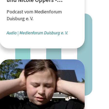
Aktionstag "Sichtbar statt
Podcast vom Medienforum
stigmatisiert"
Duisburg e. V.
Audio
Medienforum Duisburg e. V.