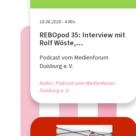
18.06.2026 - 4 Min.
REBOpod 35: Interview mit
Rolf Wöste,
Geschäftsführer vom
Podcast vom Medienforum
Regenbogen Duisburg
Duisburg e. V.
Audio
Podcast vom Medienforum
Duisburg e. V.