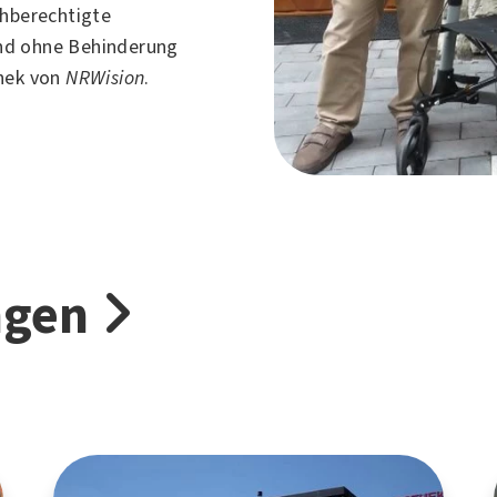
chberechtigte
nd ohne Behinderung
thek von
NRWision
.
ngen