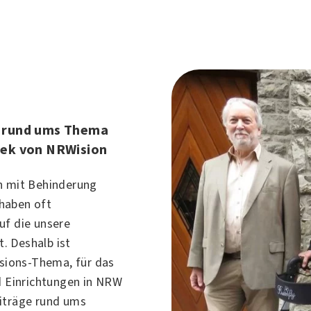
e rund ums Thema
hek von NRWision
n mit Behinderung
haben oft
uf die unsere
t. Deshalb ist
ssions-Thema, für das
nd Einrichtungen in NRW
iträge rund ums