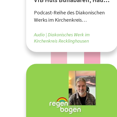
der Diakonie, Circus
Podcast-Reihe des Diakonischen
Roncalli
Werks im Kirchenkreis
Recklinghausen
Audio
Diakonisches Werk im
Kirchenkreis Recklinghausen