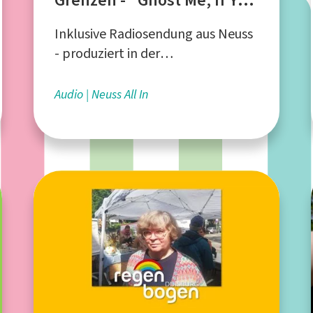
Can"
Inklusive Radiosendung aus Neuss
- produziert in der
Medienwerkstatt "Familienforum
Edith Stein"
Audio
Neuss All In