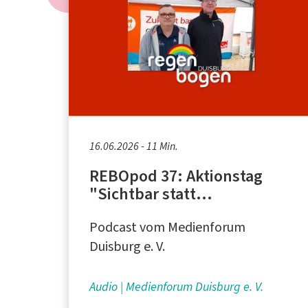
16.06.2026 - 11 Min.
REBOpod 37: Aktionstag
"Sichtbar statt
stigmatisiert" - Interview
Podcast vom Medienforum
mit Andreas Suchanek und
Hans-Michael Langer
Duisburg e. V.
Audio
Medienforum Duisburg e. V.