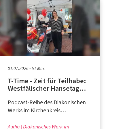
01.07.2026 - 51 Min.
T-Time - Zeit für Teilhabe:
Westfälischer Hansetag
Hamm, Blumenmarkt
Podcast-Reihe des Diakonischen
Herten, RE feiert
Werks im Kirchenkreis
Recklinghausen
Audio
Diakonisches Werk im